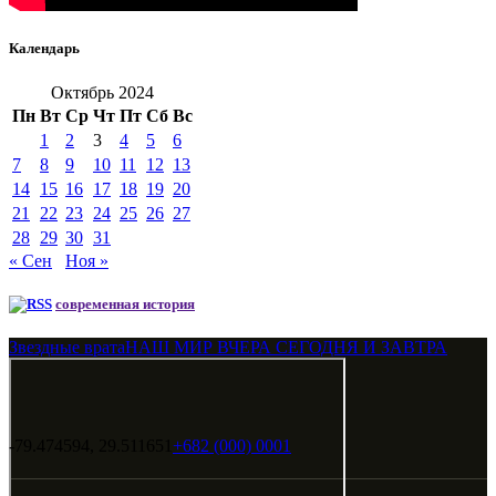
Календарь
Октябрь 2024
Пн
Вт
Ср
Чт
Пт
Сб
Вс
1
2
3
4
5
6
7
8
9
10
11
12
13
14
15
16
17
18
19
20
21
22
23
24
25
26
27
28
29
30
31
« Сен
Ноя »
современная история
Звездные врата
НАШ МИР ВЧЕРА СЕГОДНЯ И ЗАВТРА
-79.474594, 29.511651
+682 (000) 0001