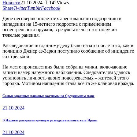
Новости
21.10.2024
142
Views
Share
Twitter
Tumblr
Facebook
Двое несовершеннолетних арестованы по подозрению в
нападении на 15-летнего подростка с применением
огнестрельного оружия, в результате чего тот получил
тяжелые ранения.
Расследование по данному делу было начато после того, как в
полицию Джиср аз-Зарки поступило сообщение об инциденте
со стрельбой.
На месте происшествия были собраны улики, включающие
записи камер наружного наблюдения. Следователям удалось
установить личность двоих подозреваемых – жителей этого
городка. Мотивом нападения стала все та же клановая вражда.
Навигация
Previous
Самые красивые пляжные костюмы на Средиземном море
post:
по
21.10.2024
записям
Next
В Израиле раскрыли крупную разведывательную сеть Ирана
post:
21.10.2024