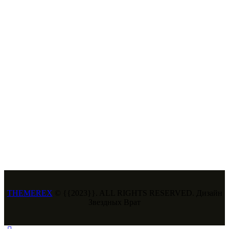
THEMEREX
© {{2023}}. ALL RIGHTS RESERVED. Дизайн
Звездных Врат