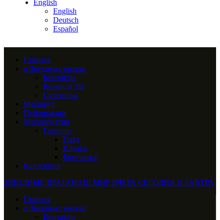
English
English
Deutsch
Español
Главная
о Звездных вратах
Контакты
Команда ЗВ
Сувениры
Маршрут
Публикации
Мероприятия
Галерии
Грид
Кладка
Брусчатка
Коллекции
ЗВЕЗДНЫЕ ВРАТА
НАШ МИР ВЧЕРА СЕГОДНЯ И ЗАВТРА
Главная
о Звездных вратах
Контакты