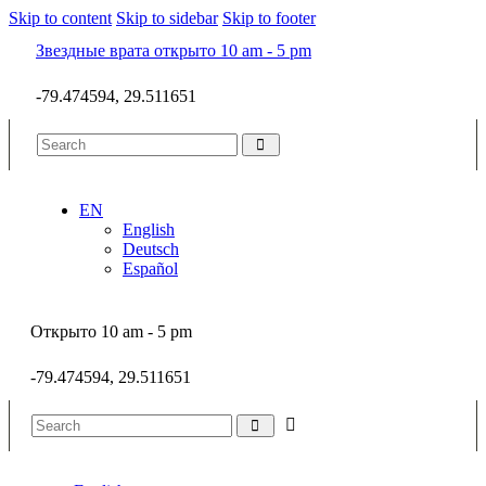
Skip to content
Skip to sidebar
Skip to footer
Звездные врата открыто 10 am - 5 pm
-79.474594, 29.511651
EN
English
Deutsch
Español
Открыто 10 am - 5 pm
-79.474594, 29.511651