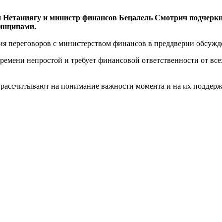
н Нетаниягу и министр финансов Бецалель Смотрич подчеркн
инципами.
я переговоров с министерством финансов в преддверии обсужде
ремени непростой и требует финансовой ответственности от вс
 рассчитывают на понимание важности момента и на их поддер