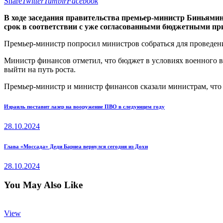
Share
Twitter
Tumblr
Facebook
В ходе заседания правительства премьер-министр Биньями
срок в соответствии с уже согласованными бюджетными пр
Премьер-министр попросил министров собраться для проведени
Министр финансов отметил, что бюджет в условиях военного в
выйти на путь роста.
Премьер-министр и министр финансов сказали министрам, что
Навигация
Previous
Израиль поставит лазер на вооружение ПВО в следующем году
post:
по
28.10.2024
записям
Next
Глава «Моссада» Деди Барнеа вернулся сегодня из Дохи
post:
28.10.2024
You May Also Like
View