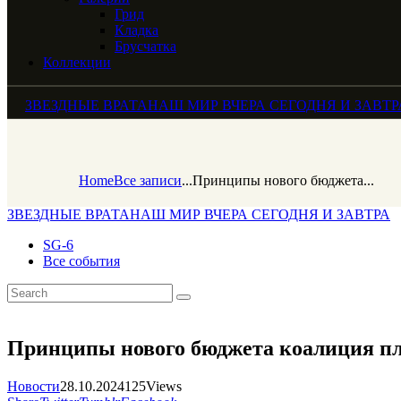
Грид
Кладка
Брусчатка
Коллекции
ЗВЕЗДНЫЕ ВРАТА
НАШ МИР ВЧЕРА СЕГОДНЯ И ЗАВТР
Home
Все записи
...
Принципы нового бюджета...
ЗВЕЗДНЫЕ ВРАТА
НАШ МИР ВЧЕРА СЕГОДНЯ И ЗАВТРА
SG-6
Все события
Принципы нового бюджета коалиция пла
Новости
28.10.2024
125
Views