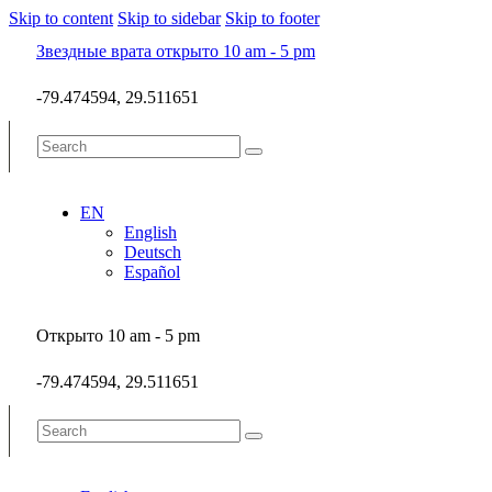
Skip to content
Skip to sidebar
Skip to footer
Звездные врата открыто 10 am - 5 pm
-79.474594, 29.511651
EN
English
Deutsch
Español
Открыто 10 am - 5 pm
-79.474594, 29.511651