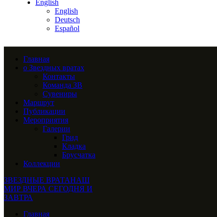
English
English
Deutsch
Español
Главная
о Звездных вратах
Контакты
Команда ЗВ
Сувениры
Маршрут
Публикации
Мероприятия
Галерии
Грид
Кладка
Брусчатка
Коллекции
ЗВЕЗДНЫЕ ВРАТА
НАШ
МИР ВЧЕРА СЕГОДНЯ И
ЗАВТРА
Главная