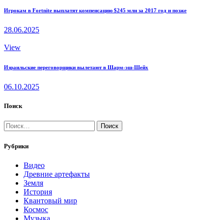
Игрокам в Fortnite выплатят компенсацию $245 млн за 2017 год и позже
28.06.2025
View
Израильские переговорщики вылетают в Шарм-эш-Шейх
06.10.2025
Поиск
Найти:
Рубрики
Видео
Древние артефакты
Земля
История
Квантовый мир
Космос
Музыка