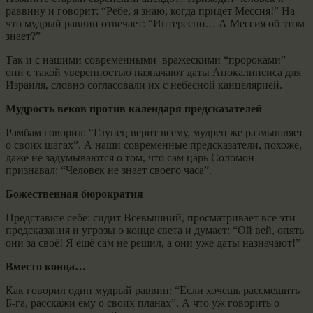
раввину и говорит: “Ребе, я знаю, когда придет Мессия!” На
что мудрый раввин отвечает: “Интересно… А Мессия об этом
знает?”
Так и с нашими современными вражескими “пророками” –
они с такой уверенностью назначают даты Апокалипсиса для
Израиля, словно согласовали их с небесной канцелярией.
Мудрость веков против календаря предсказателей
Рамбам говорил: “Глупец верит всему, мудрец же размышляет
о своих шагах”. А наши современные предсказатели, похоже,
даже не задумываются о том, что сам царь Соломон
признавал: “Человек не знает своего часа”.
Божественная бюрократия
Представьте себе: сидит Всевышний, просматривает все эти
предсказания и угрозы о конце света и думает: “Ой вей, опять
они за своё! Я ещё сам не решил, а они уже даты назначают!”
Вместо конца…
Как говорил один мудрый раввин: “Если хочешь рассмешить
Б-га, расскажи ему о своих планах”. А что уж говорить о