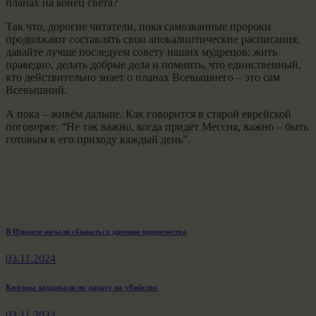
планах на конец света?
Так что, дорогие читатели, пока самозванные пророки
продолжают составлять свои апокалиптические расписания,
давайте лучше последуем совету наших мудрецов: жить
праведно, делать добрые дела и помнить, что единственный,
кто действительно знает о планах Всевышнего – это сам
Всевышний.
А пока – живём дальше. Как говорится в старой еврейской
поговорке: “Не так важно, когда придёт Мессия, важно – быть
готовым к его приходу каждый день”.
Навигация
Previous
В Израиле начали сбываться древние пророчества
post:
по
03.11.2024
записям
Next
Киллера задержали по дороге на убийство
post:
03.11.2024