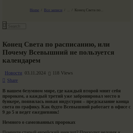
НАШ МИР ВЧЕРА СЕГОДНЯ И ЗАВТРА
SG-6
Home
Все записи
...
Конец Света по...
Все события
Конец Света по расписанию, или
Почему Всевышний не пользуется
календарем
Новости
03.11.2024
118
Views
Share
В нашем безумном мире, где каждый второй мнит себя
пророком, а каждый третий уже забронировал место в
бункере, появилась новая индустрия – предсказание конца
света по графику. Как будто Всевышний работает в офисе с
9 до 5 и ведет ежедневник!
Немного о самозванных пророках
Помните старый еврейский анекдот? Приходит человек к