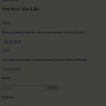
You May Also Like
View
Видео из бункера Генштаба: израильские генералы звонят в Тегеран
26.10.2024
View
Cнято предостережение о купании на пляже Герцель-Даром в Нетании
21.10.2025
Поиск
Найти:
Рубрики