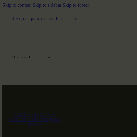
Skip to content
Skip to sidebar
Skip to footer
Звездные врата открыто 10 am - 5 pm
Открыто 10 am - 5 pm
ЗВЕЗДНЫЕ ВРАТА
НАШ МИР ВЧЕРА СЕГОДНЯ И
ЗАВТРА