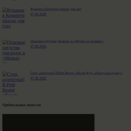
Купание в Кинерете опасно для глаз
07.08.2026
Опасные средства для волос в «Мерказ ха-Халакот»
07.08.2026
Стоп, аллергики! В Petit Beurre «Вилли-Фуд» обнаружен кунжут
07.08.2026
Орбитальные новости