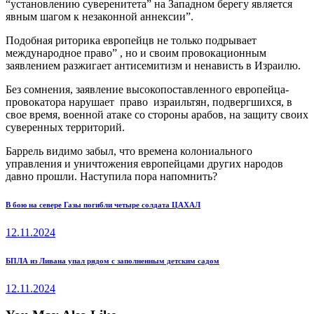
“установлению суверенитета” на Западном берегу является
явным шагом к незаконной аннексии”.
Подобная риторика европейцв не только подрывает
международное право” , но и своим провокационным
заявлением разжигает антисемитизм и ненависть в Израилю.
Без сомнения, заявление высокопоставленного европейца-
провокатора нарушает право израильтян, подвергшихся, в
свое время, военной атаке со стороны арабов, на защиту своих
суверенных территорий.
Баррель видимо забыл, что времена колониального
управления и уничтожения европейцами других народов
давно прошли. Наступила пора напомнить?
Навигация
Previous
В бою на севере Газы погибли четыре солдата ЦАХАЛ
post:
по
12.11.2024
записям
Next
БПЛА из Ливана упал рядом с заполненным детским садом
post:
12.11.2024