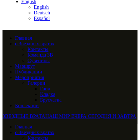
English
English
Deutsch
Español
Главная
о Звездных вратах
Контакты
Команда ЗВ
Сувениры
Маршрут
Публикации
Мероприятия
Галерии
Грид
Кладка
Брусчатка
Коллекции
ЗВЕЗДНЫЕ ВРАТА
НАШ МИР ВЧЕРА СЕГОДНЯ И ЗАВТРА
Главная
о Звездных вратах
Контакты