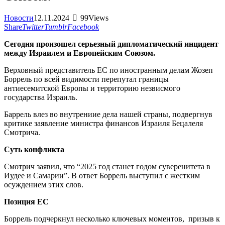
Новости
12.11.2024
99
Views
Share
Twitter
Tumblr
Facebook
Сегодня произошел серьезный дипломатический инцидент
между Израилем и Европейским Союзом.
Верховный представитель ЕС по иностранным делам Жозеп
Боррель по всей видимости перепутал границы
антиесемитской Европы и территорию незвисмого
государства Израиль.
Баррель влез во внутрениие дела нашей страны, подвергнув
критике заявление министра финансов Израиля Бецалеля
Смотрича.
Суть конфликта
Смотрич заявил, что “2025 год станет годом суверенитета в
Иудее и Самарии”. В ответ Боррель выступил с жестким
осуждением этих слов.
Позиция ЕС
Боррель подчеркнул несколько ключевых моментов, призыв к