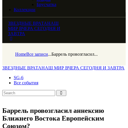
Брусчатка
Коллекции
ЗВЕЗДНЫЕ ВРАТА
НАШ
МИР ВЧЕРА СЕГОДНЯ И
ЗАВТРА
Home
Все записи
...
Баррель провозгласил...
ЗВЕЗДНЫЕ ВРАТА
НАШ МИР ВЧЕРА СЕГОДНЯ И ЗАВТРА
SG-6
Все события
Баррель провозгласил аннексию
Ближнего Востока Европейским
Союзом?