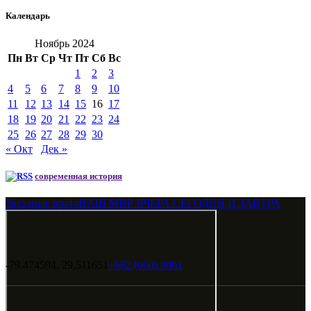
Календарь
Ноябрь 2024
Пн
Вт
Ср
Чт
Пт
Сб
Вс
1
2
3
4
5
6
7
8
9
10
11
12
13
14
15
16
17
18
19
20
21
22
23
24
25
26
27
28
29
30
« Окт
Дек »
современная история
Звездные врата
НАШ МИР ВЧЕРА СЕГОДНЯ И ЗАВТРА
-79.474594, 29.511651
+682 (000) 0001