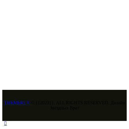
THEMEREX
© {{2023}}. ALL RIGHTS RESERVED. Дизайн
Звездных Врат