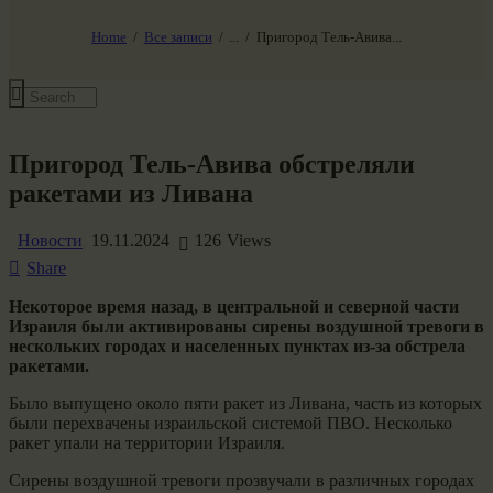
НАШ МИР ВЧЕРА СЕГОДНЯ И ЗАВТРА
SG-6
Home
Все записи
...
Пригород Тель-Авива...
Все события
Пригород Тель-Авива обстреляли
ракетами из Ливана
Новости
19.11.2024
126
Views
Share
Некоторое время назад, в центральной и северной части
Израиля были активированы сирены воздушной тревоги в
нескольких городах и населенных пунктах из-за обстрела
ракетами.
Было выпущено около пяти ракет из Ливана, часть из которых
были перехвачены израильской системой ПВО. Несколько
ракет упали на территории Израиля.
Сирены воздушной тревоги прозвучали в различных городах