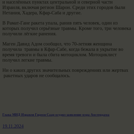
и населённых пунктах центральной и северной части
Израиля, включая регион Шарон. Среди этих городов были
Нетания, Хадера, Кфар-Саба и другие.
В Рамат-Гане ракета упала, ранив пять человек, один из
которых получил серьёзные травмы. Кроме того, три человека
получили лёгкие ранения.
Маген Давид Адом сообщил, что 70-летняя женщина
получила травмы в Кфар-Сабе, когда бежала в укрытие во
время тревоги и была сбита мотоциклом. Мотоциклист
получил легкие травмы.
Ни о каких других значительных повреждениях или жертвах
ракетных ударов не сообщалось.
Навигация
Previous
Глава МИД Израиля Гидеон Саар осудил заявление мэра Амстердама
post:
по
19.11.2024
записям