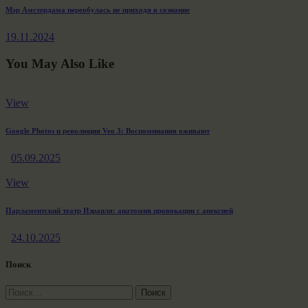
Next
Мэр Амстердама переобулась не приходя в сознание
post:
19.11.2024
You May Also Like
View
Google Photos и революция Veo 3: Воспоминания оживают
05.09.2025
View
Парламентский театр Израиля: анатомия провокации с анексией
24.10.2025
Поиск
Найти: