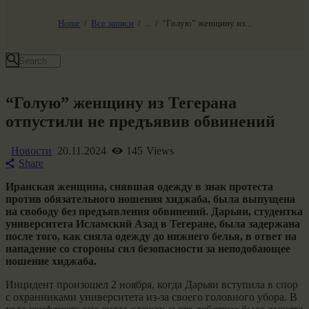
НАШ МИР ВЧЕРА СЕГОДНЯ И ЗАВТРА
SG-6
Home
Все записи
...
“Голую” женщину из...
Все события
“Голую” женщину из Тегерана
отпустили не предъявив обвинений
Новости
20.11.2024
145
Views
Share
Иранская женщина, снявшая одежду в знак протеста
против обязательного ношения хиджаба, была выпущена
на свободу без предъявления обвинений. Дарьяи, студентка
университета Исламский Азад в Тегеране, была задержана
после того, как сняла одежду до нижнего белья, в ответ на
нападение со стороны сил безопасности за неподобающее
ношение хиджаба.
Инцидент произошел 2 ноября, когда Дарьяи вступила в спор
с охранниками университета из-за своего головного убора. В