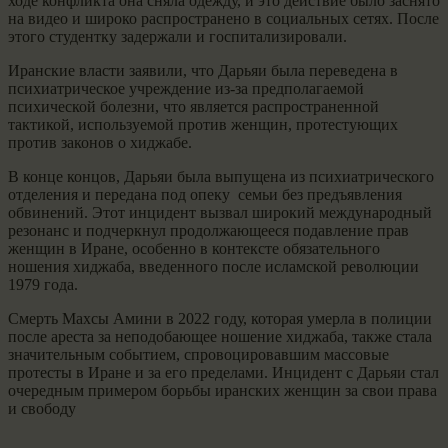
ходе конфликта она сняла одежду, и это действие было заснято
на видео и широко распространено в социальных сетях. После
этого студентку задержали и госпитализировали.
Иранские власти заявили, что Дарьяи была переведена в
психиатрическое учреждение из-за предполагаемой
психической болезни, что является распространенной
тактикой, используемой против женщин, протестующих
против законов о хиджабе.
В конце концов, Дарьяи была выпущена из психиатрического
отделения и передана под опеку семьи без предъявления
обвинений. Этот инцидент вызвал широкий международный
резонанс и подчеркнул продолжающееся подавление прав
женщин в Иране, особенно в контексте обязательного
ношения хиджаба, введенного после исламской революции
1979 года.
Смерть Махсы Амини в 2022 году, которая умерла в полиции
после ареста за неподобающее ношение хиджаба, также стала
значительным событием, спровоцировавшим массовые
протесты в Иране и за его пределами. Инцидент с Дарьяи стал
очередным примером борьбы иранских женщин за свои права
и свободу