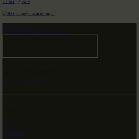
« Окт
Дек »
современная история
Звездные врата
НАШ МИР ВЧЕРА СЕГОДНЯ И ЗАВТРА
-79.474594, 29.511651
+682 (000) 0001
Ссылки
Главная
Выставки