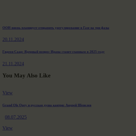
Навигация
Previous
ООН вновь планирует отправить урегулирование в Газе на три фазы
post:
по
20.11.2024
записям
Next
Гидеон Саар: Ядерный вопрос Ирана станет главным в 2025 году
post:
21.11.2024
You May Also Like
View
Grand Ole Opry и русская душа кантри: Андрей Шепелев
08.07.2025
View