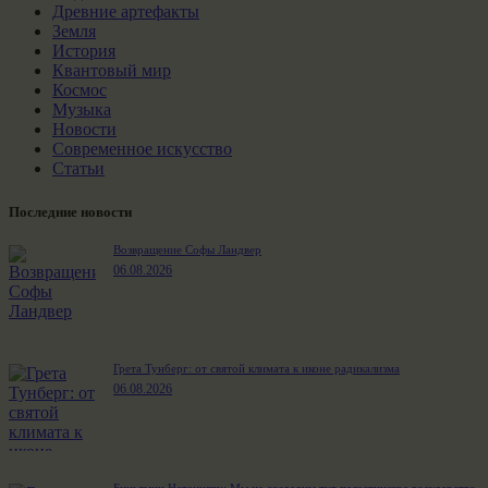
Древние артефакты
Земля
История
Квантовый мир
Космос
Музыка
Новости
Современное искусство
Статьи
Последние новости
Возвращение Софы Ландвер
06.08.2026
Грета Тунберг: от святой климата к иконе радикализма
06.08.2026
Биньямин Нетаниягу: Мы не создадим тут палестинское государство