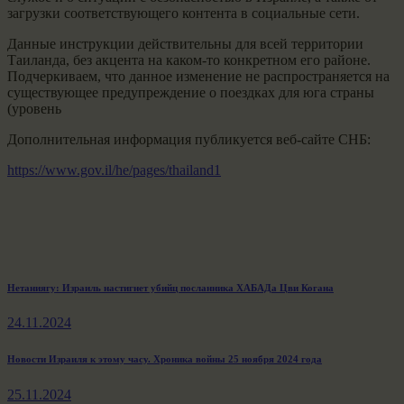
загрузки соответствующего контента в социальные сети.
Данные инструкции действительны для всей территории
Таиланда, без акцента на каком-то конкретном его районе.
Подчеркиваем, что данное изменение не распространяется на
существующее предупреждение о поездках для юга страны
(уровень
Дополнительная информация публикуется веб-сайте СНБ:
https://www.gov.il/he/pages/thailand1
Навигация
Previous
Нетаниягу: Израиль настигнет убийц посланника ХАБАДа Цви Когана
post:
по
24.11.2024
записям
Next
Новости Израиля к этому часу. Хроника войны 25 ноября 2024 года
post:
25.11.2024