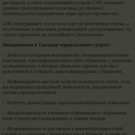
две недели, в свете сохраняющейся угрозы СНБ повышает
уровень предупреждения о поездках до уровня 2
(рекомендуются повышенные меры предосторожности).
СНБ подчеркивает, что речь не идет об обострении угрозы, а
об уточнении и фиксации рекомендаций для посещающих эту
страну израильтян до дальнейшего уведомления.
Находящимся в Таиланде израильтянам следует:
– ⁠Избегать посещения мероприятий с большим количеством
участников, идентифицирующих себя с Израилем, с акцентом
на мероприятия, о которых объявлено заранее, или мест
развлечений и собраний, идентифицируемых с Израилем.
– ⁠ ⁠Информировать местные силы безопасности в случае, если
вы подверглись враждебной деятельности, направленной
против израильтян/евреев.
– ⁠ ⁠Избегать демонстрации израильской/еврейской символики.
– ⁠ ⁠Воздерживаться от уточнения информации в социальных
сетях о своем местонахождении и планах поездок.
– ⁠ ⁠Воздерживаться от разговоров о военной/резервистской
службе и о ситуации с безопасностью в Израиле, а также от