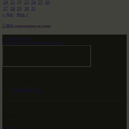
20
21
22
23
24
25
26
27
28
29
30
31
« Дек
Фев »
современная история
Звездные врата
НАШ МИР ВЧЕРА СЕГОДНЯ И ЗАВТРА
-79.474594, 29.511651
+682 (000) 0001
Ссылки
Главная