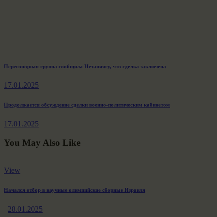
Навигация
Previous
Переговорная группа сообщила Нетаниягу, что сделка заключена
post:
по
17.01.2025
записям
Next
Продолжается обсуждение сделки военно-политическим кабинетом
post:
17.01.2025
You May Also Like
View
Начался отбор в научные олимпийские сборные Израиля
28.01.2025