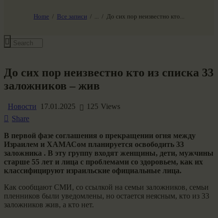
НАШ МИР ВЧЕРА СЕГОДНЯ И ЗАВТРА
SG-6
Home
Все записи
...
До сих пор неизвестно кто...
Все события
До сих пор неизвестно кто из списка 33
заложников – жив
Новости
17.01.2025
125
Views
Share
В первой фазе соглашения о прекращении огня между
Израилем и ХАМАСом планируется освободить 33
заложника . В эту группу входят женщины, дети, мужчины
старше 55 лет и лица с проблемами со здоровьем, как их
классифицируют израильские официальные лица.
Как сообщают СМИ, со ссылкой на семьи заложников, семьи
пленников были уведомлены, но остается неясным, кто из 33
заложников жив, а кто нет.