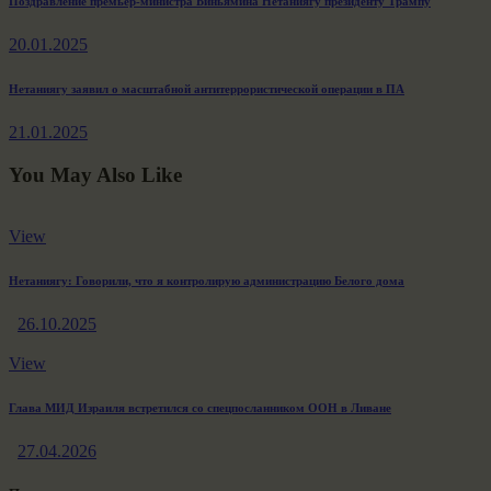
Навигация
Previous
Поздравление премьер-министра Биньямина Нетаниягу президенту Трампу
post:
по
20.01.2025
записям
Next
Нетаниягу заявил о масштабной антитеррористической операции в ПА
post:
21.01.2025
You May Also Like
View
Нетаниягу: Говорили, что я контролирую администрацию Белого дома
26.10.2025
View
Глава МИД Израиля встретился со спецпосланником ООН в Ливане
27.04.2026