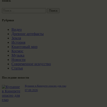
Поиск
Найти:
Рубрики
Видео
Древние артефакты
Земля
История
Квантовый мир
Космос
Музыка
Новости
Современное искусство
Статьи
Последние новости
Купание в Кинерете опасно для глаз
07.08.2026