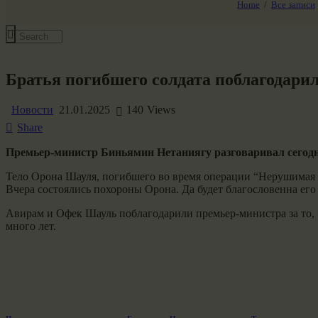
Home
Все записи
Все события
Братья погибшего солдата поблагодарил
Новости
21.01.2025
140
Views
Share
Премьер-министр Биньямин Нетаниягу разговаривал сегод
Тело Орона Шауля, погибшего во время операции “Нерушимая 
Вчера состоялись похороны Орона. Да будет благословенна его
Авирам и Офек Шауль поблагодарили премьер-министра за то, ч
много лет.