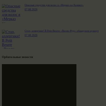
Опасные средства для волос в «Мерказ ха-Халакот»
07.08.2026
Стоп, аллергики! В Petit Beurre «Вилли-Фуд» обнаружен кунжут
07.08.2026
Орбитальные новости