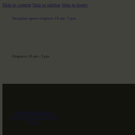
Skip to content
Skip to sidebar
Skip to footer
Звездные врата открыто 10 am - 5 pm
Открыто 10 am - 5 pm
ЗВЕЗДНЫЕ ВРАТА
НАШ МИР ВЧЕРА СЕГОДНЯ И
ЗАВТРА