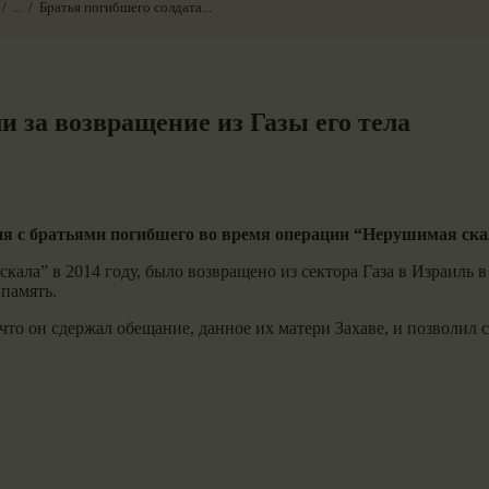
...
Братья погибшего солдата...
и за возвращение из Газы его тела
ня с братьями погибшего во время операции “Нерушимая ск
скала” в 2014 году, было возвращено из сектора Газа в Израи
 память.
то он сдержал обещание, данное их матери Захаве, и позволил 