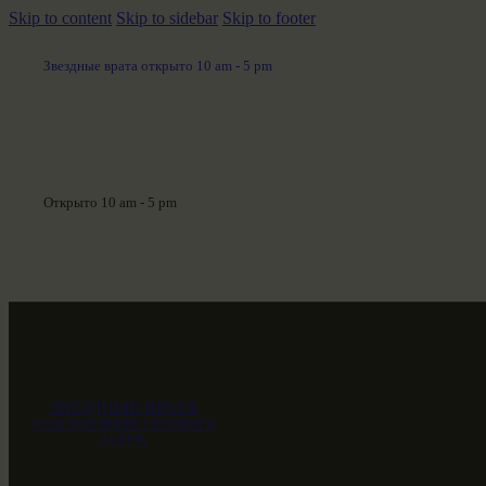
Skip to content
Skip to sidebar
Skip to footer
Звездные врата открыто 10 am - 5 pm
Открыто 10 am - 5 pm
ЗВЕЗДНЫЕ ВРАТА
НАШ МИР ВЧЕРА СЕГОДНЯ И
ЗАВТРА