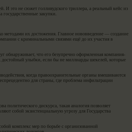
. И это не сюжет голливудского триллера, а реальный кейс из
а государственные закупки.
ко методами их достижения. Главное нововведение — создание
омпании с криминальными связями ещё до их участия в
г обнаруживает, что его безупречно оформленная компания-
, достойный улыбки, если бы не миллиарды шекелей, которые
иводействия, когда правоохранительные органы вмешиваются
беспрецедентно для страны, где проблема инфильтрации
ва политического дискурса, такая аналогия позволяет
ляют собой экзистенциальную угрозу для Государства
собой комплекс мер по борьбе с организованной
олитических лозунгов.