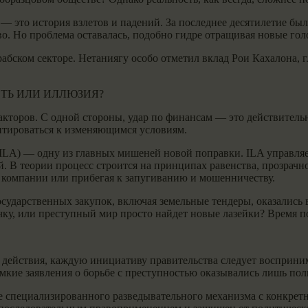
— это история взлетов и падений. За последнее десятилетие б
. Но проблема оставалась, подобно гидре отращивая новые гол
абском секторе. Нетаниягу особо отметил вклад Рои Кахалона, г
ТЬ ИЛИ ИЛЛЮЗИЯ?
акторов. С одной стороны, удар по финансам — это действител
птироваться к изменяющимся условиям.
ILA) — одну из главных мишеней новой поправки. ILA управляет
 В теории процесс строится на принципах равенства, прозрачн
 компании или прибегая к запугиванию и мошенничеству.
сударственных закупок, включая земельные тендеры, оказались
ку, или преступный мир просто найдет новые лазейки? Время по
е действия, каждую инициативу правительства следует восприни
ромкие заявления о борьбе с преступностью оказывались лишь п
ие специализированного разведывательного механизма с конкр