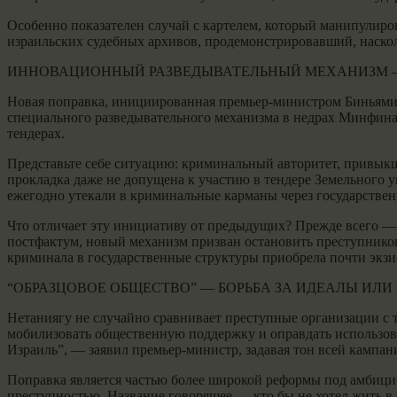
Особенно показателен случай с картелем, который манипулиров
израильских судебных архивов, продемонстрировавший, наско
ИННОВАЦИОННЫЙ РАЗВЕДЫВАТЕЛЬНЫЙ МЕХАНИЗМ — 
Новая поправка, инициированная премьер-министром Биньямин
специального разведывательного механизма в недрах Минфина,
тендерах.
Представьте себе ситуацию: криминальный авторитет, привык
прокладка даже не допущена к участию в тендере Земельного 
ежегодно утекали в криминальные карманы через государствен
Что отличает эту инициативу от предыдущих? Прежде всего —
постфактум, новый механизм призван остановить преступников
криминала в государственные структуры приобрела почти экз
“ОБРАЗЦОВОЕ ОБЩЕСТВО” — БОРЬБА ЗА ИДЕАЛЫ ИЛИ
Нетаниягу не случайно сравнивает преступные организации с т
мобилизовать общественную поддержку и оправдать использов
Израиль”, — заявил премьер-министр, задавая тон всей кампан
Поправка является частью более широкой реформы под амбицио
преступностью. Название говорящее — кто бы не хотел жить в 