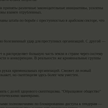
ыли приняты различные законодательные инициативы, усилены
овы взамен отрубленных.
лавы штаба по борьбе с преступностью в арабском секторе, что
ьно болезненный удар для преступных организаций. С другой —
 и распределяет большую часть земли в стране через систему
ости и конкуренции. В реальности же криминальные группы
 в руках криминальных организаций. Сможет ли новый
кажет, но скептицизм здесь более чем уместен.
мать с долей здорового скептицизма. “Образцовое общество”
олитическими маневрами.
етными полномочиями по блокированию доступа к тендерам —