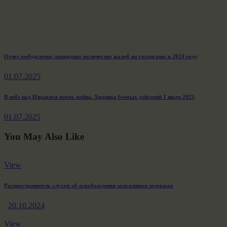
Навигация
Previous
Отчет омбудсмена: рекордное количество жалоб на госорганы в 2024 году
post:
по
01.07.2025
записям
Next
В небе над Израилем вновь война. Хроника боевых действий 1 июля 2025
post:
01.07.2025
You May Also Like
View
Распространитель слухов об освобождении заложников задержан
20.10.2024
View