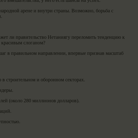
о вмешательства, у него есть шансы на успех.
народной арене и внутри страны. Возможно, борьба с
.
может ли правительство Нетаниягу переломить тенденцию к
ь красивым слоганом?
шаг в правильном направлении, впервые признав масштаб
о в строительном и оборонном секторах.
ндеры.
лей (около 280 миллионов долларов).
аций.
упностью.