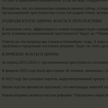
это шаг в правильном направлении. Если он будет подкреплен
Интересно, что эта инициатива возникла именно сейчас, в пер
организованной преступностью стала той редкой темой, котор
ПОДВОДЯ ИТОГИ: ЦИФРЫ, ФАКТЫ И ПЕРСПЕКТИВЫ
В конечном счете, эффективность новой поправки будет измер
росту влияния организованной преступности? Будет ли “Образ
Ответы на эти вопросы мы узнаем в ближайшие годы. А пока м
проблемы и предложив системное решение. Будет ли этого дост
КЛЮЧЕВЫЕ ФАКТЫ И ЦИФРЫ
За период 2015-2024 гг. организованная преступность система
В феврале 2025 года было арестовано 36 человек, связанных 
В 2023 году был раскрыт картель, коррумпировавший процесс 
Министерство финансов оценивает, что миллиарды шекелей из
Новая поправка является частью реформы “Образцовое обществ