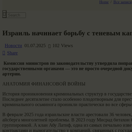
Home
Все записи
Все события
Израиль начинает борьбу с теневым ка
Новости
01.07.2025
102
Views
Share
Комиссия министров по законодательству утвердила поправ
государственными органами — это не просто очередной доку
артерии.
АНАТОМИЯ ФИНАНСОВОЙ ВОЙНЫ
История проникновения криминальных структур в государствен
Последнее десятилетие стало особенно плодотворным для пре
криминального осьминога проникли практически во все сферы
В феврале 2025 года израильские власти арестовали 36 челов
айсберга многолетней проблемы. В 2023 году Мисрад битахон 
группировкой. А клан Абу Латиф, одна из самых печально изв
контрактами и вымогательство у компаний, связанных с госуд