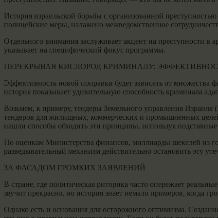
История израильской борьбы с организованной преступностью 
полицейские меры, налажено межведомственное сотрудничество
Отдельного внимания заслуживает акцент на преступности в ар
указывает на специфический фокус программы.
ПЕРЕКРЫВАЯ КИСЛОРОД КРИМИНАЛУ: ЭФФЕКТИВНОС
Эффективность новой поправки будет зависеть от множества ф
история показывает удивительную способность криминала ада
Возьмем, к примеру, тендеры Земельного управления Израиля (
тендеров для жилищных, коммерческих и промышленных целей.
нашли способы обходить эти принципы, используя подставные
По оценкам Министерства финансов, миллиарды шекелей из го
разведывательный механизм действительно остановить эту утеч
ЗА ФАСАДОМ ГРОМКИХ ЗАЯВЛЕНИЙ
В стране, где политическая риторика часто опережает реальны
звучит прекрасно, но история знает немало примеров, когда г
Однако есть и основания для осторожного оптимизма. Создан