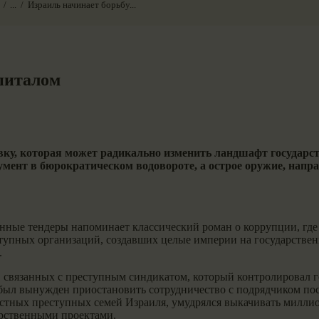
...
Израиль начинает борьбу...
питалом
ку, которая может радикально изменить ландшафт государств
мент в бюрократическом водовороте, а острое оружие, напра
ные тендеры напоминает классический роман о коррупции, где 
ступных организаций, создавших целые империи на государстве
.
ек, связанных с преступным синдикатом, который контролировал
был вынужден приостановить сотрудничество с подрядчиком пос
естных преступных семей Израиля, умудрялся выкачивать милли
арственными проектами.