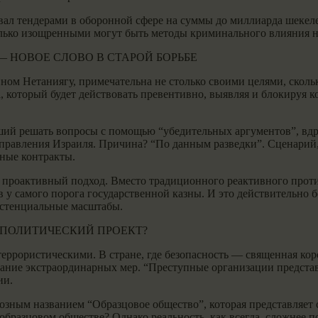
ал тендерами в оборонной сфере на суммы до миллиарда шекелей
лько изощренными могут быть методы криминального влияния н
НОВОЕ СЛОВО В СТАРОЙ БОРЬБЕ
ом Нетаниягу, примечательна не столько своими целями, сколь
 который будет действовать превентивно, выявляя и блокируя к
ший решать вопросы с помощью “убедительных аргументов”, вдру
управления Израиля. Причина? “По данным разведки”. Сценарий
ные контракты.
 проактивный подход. Вместо традиционного реактивного прот
 у самого порога государственной казны. И это действительно 
истенциальные масштабы.
 ПОЛИТИЧЕСКИЙ ПРОЕКТ?
еррористическими. В стране, где безопасность — священная коро
ание экстраординарных мер. “Преступные организации представ
ии.
зным названием “Образцовое общество”, которая представляет 
образцовом обществе? Однако реальность, как всегда, сложнее п