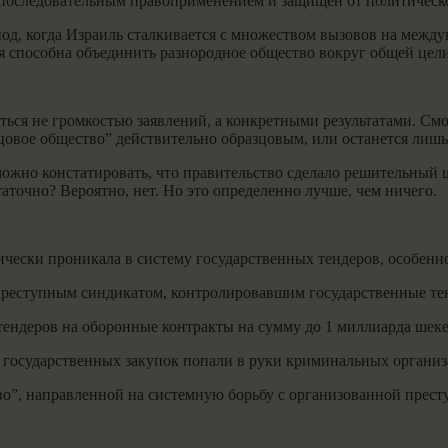
 последовательным правоприменением и защищен от политическог
иод, когда Израиль сталкивается с множеством вызовов на между
ая способна объединить разнородное общество вокруг общей цели
яться не громкостью заявлений, а конкретными результатами. С
цовое общество” действительно образцовым, или останется лиш
ожно констатировать, что правительство сделало решительный 
аточно? Вероятно, нет. Но это определенно лучше, чем ничего.
тически проникала в систему государственных тендеров, особенн
с преступным синдикатом, контролировавшим государственные те
тендеров на оборонные контракты на сумму до 1 миллиарда шеке
 государственных закупок попали в руки криминальных организ
о”, направленной на системную борьбу с организованной прест