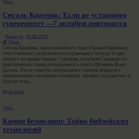
View
Сигаль Крауник: Если не установим
суверенитет —7 октября повторится
Новости
30.08.2025
Share
Сигаль Крауник, вдова покойного Арье (Эрика) Крауника,
ответственного за безопасность (равшац) в кибуце Беэри,
убитого во время теракта 7 октября, посетила Самарию по
приглашению главы регионального совета Шомрон Йоси
Дагана. После осмотра центральных городов Израиля с
национальной смотровой площадки «Балкон государства» в
Пдуэле и на…
Read more
View
Камни безмолвия: Тайна библейских
технологий