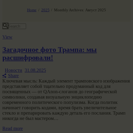
НАШ МИР ВЧЕРА СЕГОДНЯ И ЗАВТРА
SG-6
Home
2025
Monthly Archives: Август 2025
Все события
View
Загадочное фото Трампа: мы
расшифровали!
Новости
31.08.2025
Share
Ключевая мысль: Каждый элемент трамповского изображения
представляет собой тщательно продуманный код для
посвященных — от QAnon-слоганов до географической
символики, создавая визуальную энциклопедию
современного политического популизма. Когда политик
начинает говорить кодами, время брать увеличительное
стекло и препарировать каждую деталь его послания. Трамп
никогда не был мастером…
Read more