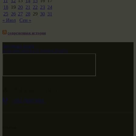
11
12
13
14
15
16
17
18
19
20
21
22
23
24
25
26
27
28
29
30
31
« Июл
Сен »
современная история
Звездные врата
НАШ МИР ВЧЕРА СЕГОДНЯ И ЗАВТРА
-79.474594, 29.511651
+682 (000) 0001
Ссылки