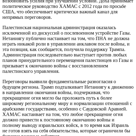
возобновить усилия при улучшении условий. Доха принимает
политическое руководство ХАМАС с 2012 года по просьбе
США, что обеспечивает критически важный канал для
непрямых переговоров.
Палестинская национальная администрация оказалась
исключенной из дискуссий о послевоенном устройстве Газы.
Нетаниягу публично настаивает на том, что ПНА не должна
играть никакой роли в управлении анклавом после войны, и
эта позиция, как сообщается, получила поддержку Трампа.
Администрация последовательно выступает против любых
планов принудительного перемещения палестинцев из Газы и
призывает к окончанию войны с восстановлением
палестинского управления.
Переговоры выявили фундаментальные разногласия о
будущем региона. Трамп подталкивает Нетаниягу к движению
в направлении окончания войны, подчеркивая, что
прекращение огня могло бы проложить путь к более
широкому региональному миру и нормализации отношений с
арабскими государствами, особенно с Саудовской Аравией.
ХАМАС настаивает на том, что любое прекращение огня
должно привести к постоянному окончанию войны и
полному выводу израильских войск, в то время как Израиль
не готов взять на себя обязательства, которые ограничили бы