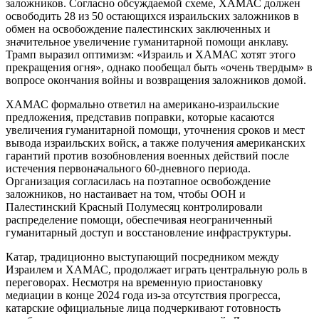
заложников. Согласно обсуждаемой схеме, ХАМАС должен
освободить 28 из 50 остающихся израильских заложников в
обмен на освобождение палестинских заключенных и
значительное увеличение гуманитарной помощи анклаву.
Трамп выразил оптимизм: «Израиль и ХАМАС хотят этого
прекращения огня», однако пообещал быть «очень твердым» в
вопросе окончания войны и возвращения заложников домой.
ХАМАС формально ответил на американо-израильские
предложения, представив поправки, которые касаются
увеличения гуманитарной помощи, уточнения сроков и мест
вывода израильских войск, а также получения американских
гарантий против возобновления военных действий после
истечения первоначального 60-дневного периода.
Организация согласилась на поэтапное освобождение
заложников, но настаивает на том, чтобы ООН и
Палестинский Красный Полумесяц контролировали
распределение помощи, обеспечивая неограниченный
гуманитарный доступ и восстановление инфраструктуры.
Катар, традиционно выступающий посредником между
Израилем и ХАМАС, продолжает играть центральную роль в
переговорах. Несмотря на временную приостановку
медиации в конце 2024 года из-за отсутствия прогресса,
катарские официальные лица подчеркивают готовность