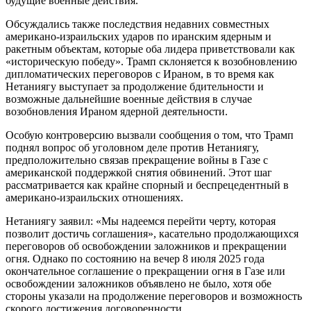
будущие военные действия.
Обсуждались также последствия недавних совместных
американо-израильских ударов по иранским ядерным и
ракетным объектам, которые оба лидера приветствовали как
«историческую победу». Трамп склоняется к возобновлению
дипломатических переговоров с Ираном, в то время как
Нетаниягу выступает за продолжение бдительности и
возможные дальнейшие военные действия в случае
возобновления Ираном ядерной деятельности.
Особую контроверсию вызвали сообщения о том, что Трамп
поднял вопрос об уголовном деле против Нетаниягу,
предположительно связав прекращение войны в Газе с
американской поддержкой снятия обвинений. Этот шаг
рассматривается как крайне спорный и беспрецедентный в
американо-израильских отношениях.
Нетаниягу заявил: «Мы надеемся перейти черту, которая
позволит достичь соглашения», касательно продолжающихся
переговоров об освобождении заложников и прекращении
огня. Однако по состоянию на вечер 8 июля 2025 года
окончательное соглашение о прекращении огня в Газе или
освобождении заложников объявлено не было, хотя обе
стороны указали на продолжение переговоров и возможность
скорого достижения договоренности.