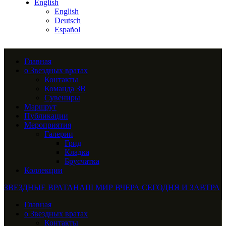
English
English
Deutsch
Español
Главная
о Звездных вратах
Контакты
Команда ЗВ
Сувениры
Маршрут
Публикации
Мероприятия
Галерии
Грид
Кладка
Брусчатка
Коллекции
ЗВЕЗДНЫЕ ВРАТА
НАШ МИР ВЧЕРА СЕГОДНЯ И ЗАВТРА
Главная
о Звездных вратах
Контакты