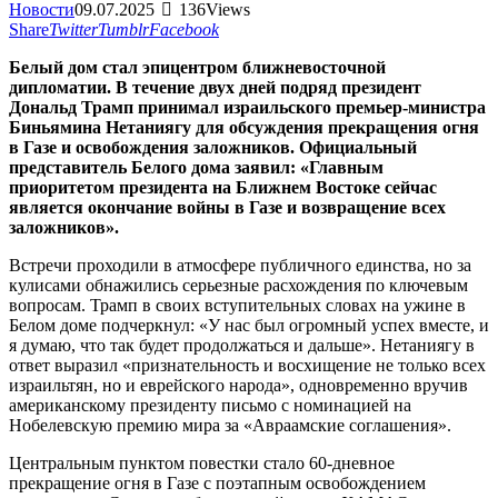
Новости
09.07.2025
136
Views
Share
Twitter
Tumblr
Facebook
Белый дом стал эпицентром ближневосточной
дипломатии. В течение двух дней подряд президент
Дональд Трамп принимал израильского премьер-министра
Биньямина Нетаниягу для обсуждения прекращения огня
в Газе и освобождения заложников. Официальный
представитель Белого дома заявил: «Главным
приоритетом президента на Ближнем Востоке сейчас
является окончание войны в Газе и возвращение всех
заложников».
Встречи проходили в атмосфере публичного единства, но за
кулисами обнажились серьезные расхождения по ключевым
вопросам. Трамп в своих вступительных словах на ужине в
Белом доме подчеркнул: «У нас был огромный успех вместе, и
я думаю, что так будет продолжаться и дальше». Нетаниягу в
ответ выразил «признательность и восхищение не только всех
израильтян, но и еврейского народа», одновременно вручив
американскому президенту письмо с номинацией на
Нобелевскую премию мира за «Авраамские соглашения».
Центральным пунктом повестки стало 60-дневное
прекращение огня в Газе с поэтапным освобождением