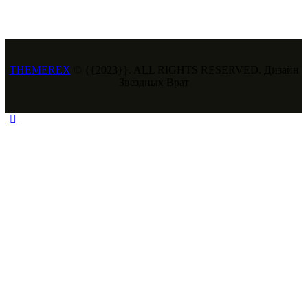
THEMEREX
© {{2023}}. ALL RIGHTS RESERVED. Дизайн
Звездных Врат