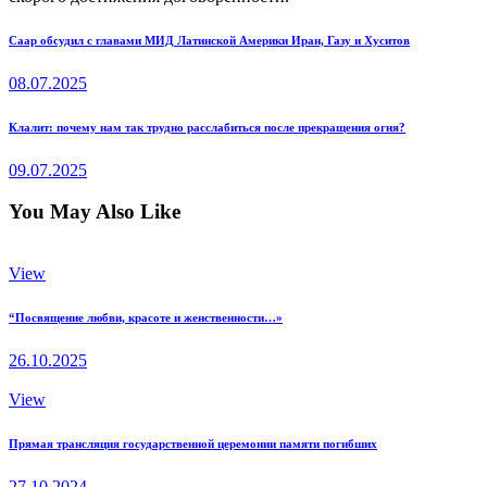
Навигация
Previous
Саар обсудил с главами МИД Латинской Америки Иран, Газу и Хуситов
post:
по
08.07.2025
записям
Next
Клалит: почему нам так трудно расслабиться после прекращения огня?
post:
09.07.2025
You May Also Like
View
“Посвящение любви, красоте и женственности…»
26.10.2025
View
Прямая трансляция государственной церемонии памяти погибших
27.10.2024