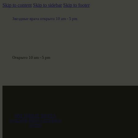
Skip to content
Skip to sidebar
Skip to footer
Звездные врата открыто 10 am - 5 pm
Открыто 10 am - 5 pm
ЗВЕЗДНЫЕ ВРАТА
НАШ МИР ВЧЕРА СЕГОДНЯ И
ЗАВТРА