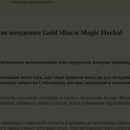
...
Минздрав предупредил о...
ля похудения Gold Slim и Magic Herbal
безопасном использовании этих продуктов, которые произво
лизации после того, как люди приняли капсулы для похудени
 активное вещество Сибутрамин, которое запрещено к исполь
ступам, инсультам, психозам, а также к летальному исходу. Мо
тошнотой, онемении левой стороны тела и учащенном сердцебиен
, связанных с покупкой лекарств и добавок, не прошедших офи
х и в официальных аптечных сетях, избегая покупки через социа