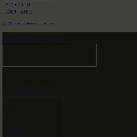
28
29
30
31
« Июн
Авг »
современная история
Звездные врата
НАШ МИР ВЧЕРА СЕГОДНЯ И ЗАВТРА
-79.474594, 29.511651
+682 (000) 0001
Ссылки
Главная
Выставки