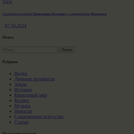
View
Состоялся разговор Биньямина Нетаниягу с президентом Макроном
07.10.2024
Поиск
Найти:
Рубрики
Видео
Древние артефакты
Земля
История
Квантовый мир
Космос
Музыка
Новости
Современное искусство
Статьи
Последние новости