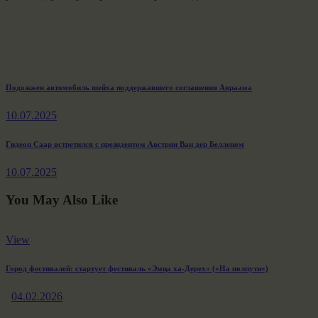
Навигация
Previous
Подожжен автомобиль шейха поддержавшего соглашения Авраама
post:
по
10.07.2025
записям
Next
Гидеон Саар встретился с президентом Австрии Ван дер Белленом
post:
10.07.2025
You May Also Like
View
Город фестивалей: стартует фестиваль «Эмца ха-Дерех» («На полпути»)
04.02.2026