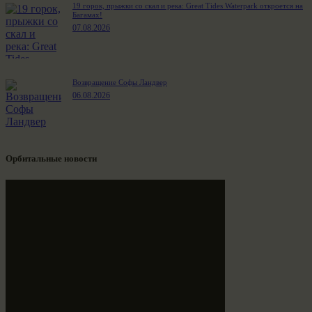
19 горок, прыжки со скал и река: Great Tides Waterpark откроется на
Багамах!
07.08.2026
Возвращение Софы Ландвер
06.08.2026
Орбитальные новости