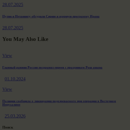
по
28.07.2025
записям
Next
Путин и Нетаниягу обсудили Сирию и ядерную программу Ирана
post:
28.07.2025
You May Also Like
View
Главный раввин России поздравил евреев с праздником Рош ашана
01.10.2024
View
Полиция сообщила о ликвидации подозреваемого при операции в Восточном
Иерусалиме
25.03.2026
Поиск