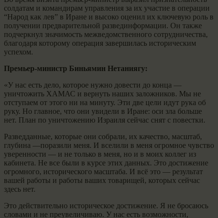
солдатам и командирам управления за их участие в операции
“Народ как лев” в Иране и высоко оценил их ключевую роль в
получении предварительной развединформации. Он также
подчеркнул значимость межведомственного сотрудничества,
благодаря которому операция завершилась историческим
успехом.
Премьер-министр Биньямин Нетаниягу:
«У нас есть дело, которое нужно довести до конца —
уничтожить ХАМАС и вернуть наших заложников. Мы не
отступаем от этого ни на минуту. Эти две цели идут рука об
руку. Но главное, что они увидели в Иране: оси зла больше
нет. План по уничтожению Израиля сейчас снят с повестки.
Разведданные, которые они собрали, их качество, масштаб,
глубина —поразили меня. И вселили в меня огромное чувство
уверенности — и не только в меня, но и в моих коллег из
кабинета. Не все были в курсе этих данных. Это достижение
огромного, исторического масштаба. И всё это — результат
вашей работы и работы ваших товарищей, которых сейчас
здесь нет.
Это действительно историческое достижение. Я не бросаюсь
словами и не преувеличиваю. У нас есть возможности,