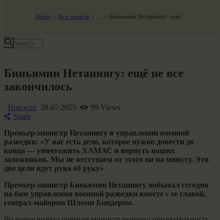
НАШ МИР ВЧЕРА СЕГОДНЯ И ЗАВТРА
SG-6
Home
Все записи
...
Биньямин Нетаниягу: ещё...
Все события
Биньямин Нетаниягу: ещё не все
закончилось
Новости
28.07.2025
99
Views
Share
Премьер-министр Нетаниягу в управлении военной
разведки: «У нас есть дело, которое нужно довести до
конца — уничтожить ХАМАС и вернуть наших
заложников. Мы не отступаем от этого ни на минуту. Эти
две цели идут рука об руку»
Премьер-министр Биньямин Нетаниягу побывал сегодня
на базе управления военной разведки вместе с ее главой,
генерал-майором Шломи Биндером.
Во время визита премьер-министр выразил признательность