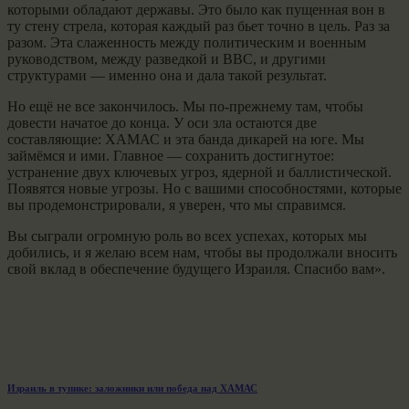
которыми обладают державы. Это было как пущенная вон в
ту стену стрела, которая каждый раз бьет точно в цель. Раз за
разом. Эта слаженность между политическим и военным
руководством, между разведкой и ВВС, и другими
структурами — именно она и дала такой результат.
Но ещё не все закончилось. Мы по-прежнему там, чтобы
довести начатое до конца. У оси зла остаются две
составляющие: ХАМАС и эта банда дикарей на юге. Мы
займёмся и ими. Главное — сохранить достигнутое:
устранение двух ключевых угроз, ядерной и баллистической.
Появятся новые угрозы. Но с вашими способностями, которые
вы продемонстрировали, я уверен, что мы справимся.
Вы сыграли огромную роль во всех успехах, которых мы
добились, и я желаю всем нам, чтобы вы продолжали вносить
свой вклад в обеспечение будущего Израиля. Спасибо вам».
Навигация
Previous
Израиль в тупике: заложники или победа над ХАМАС
post: