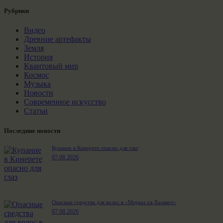
Рубрики
Видео
Древние артефакты
Земля
История
Квантовый мир
Космос
Музыка
Новости
Современное искусство
Статьи
Последние новости
Купание в Кинерете опасно для глаз
07.08.2026
Опасные средства для волос в «Мерказ ха-Халакот»
07.08.2026