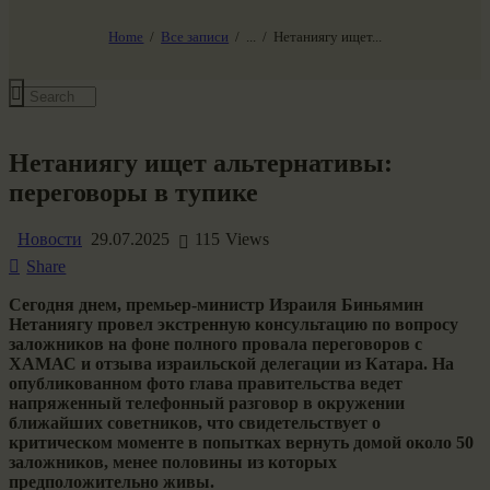
НАШ МИР ВЧЕРА СЕГОДНЯ И ЗАВТРА
SG-6
Home
Все записи
...
Нетаниягу ищет...
Все события
Нетаниягу ищет альтернативы:
переговоры в тупике
Новости
29.07.2025
115
Views
Share
Сегодня днем, премьер-министр Израиля Биньямин
Нетаниягу провел экстренную консультацию по вопросу
заложников на фоне полного провала переговоров с
ХАМАС и отзыва израильской делегации из Катара. На
опубликованном фото глава правительства ведет
напряженный телефонный разговор в окружении
ближайших советников, что свидетельствует о
критическом моменте в попытках вернуть домой около 50
заложников, менее половины из которых
предположительно живы.