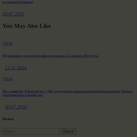
в открытую вражду
post:
29.07.2025
You May Also Like
View
Иудейский астрологический гороскоп на 22 ноября 2024 года
21.11.2024
View
Под защитой «Гистадрута»: 160 сотрудников некоммерческой организации «Барат»
объединились в профсоюз
30.07.2026
Поиск
Найти: