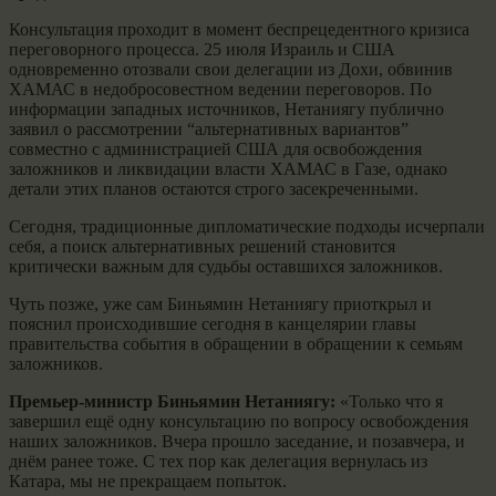
Консультация проходит в момент беспрецедентного кризиса
переговорного процесса. 25 июля Израиль и США
одновременно отозвали свои делегации из Дохи, обвинив
ХАМАС в недобросовестном ведении переговоров. По
информации западных источников, Нетаниягу публично
заявил о рассмотрении “альтернативных вариантов”
совместно с администрацией США для освобождения
заложников и ликвидации власти ХАМАС в Газе, однако
детали этих планов остаются строго засекреченными.
Сегодня, традиционные дипломатические подходы исчерпали
себя, а поиск альтернативных решений становится
критически важным для судьбы оставшихся заложников.
Чуть позже, уже сам Биньямин Нетаниягу приоткрыл и
пояснил происходившие сегодня в канцелярии главы
правительства события в обращении в обращении к семьям
заложников.
Премьер-министр Биньямин Нетаниягу:
«Только что я
завершил ещё одну консультацию по вопросу освобождения
наших заложников. Вчера прошло заседание, и позавчера, и
днём ранее тоже. С тех пор как делегация вернулась из
Катара, мы не прекращаем попыток.