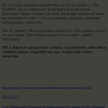
Но есть одно большое препятствие, и все это знают — это
ХАМАС. Он по-прежнему упорствует в своём отказе.
Президент Трамп говорил об этом, Виткофф говорил об этом,
мы говорим об этом — все, кто знаком с фактами, включая
посредников, знают это.
Мы не сдаёмся. Мы продолжим делать всё, что в наших силах,
так или иначе. Мы обязаны вернуть их домой», заявил
Нетаниягу.
МК в Израиле продолжает следить за развитием событий и
сообщит новые подробности, как только они станут
известны.
Навигация
Previous
Палестинское государство: дипломатическое кощунство на руинах Газы
post:
по
29.07.2025
записям
Next
Саар: Правительство Нидерландов решило превратить давнюю дружбу с Израилем