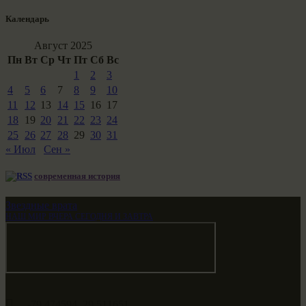
Календарь
Август 2025
Пн
Вт
Ср
Чт
Пт
Сб
Вс
1
2
3
4
5
6
7
8
9
10
11
12
13
14
15
16
17
18
19
20
21
22
23
24
25
26
27
28
29
30
31
« Июл
Сен »
современная история
Звездные врата
НАШ МИР ВЧЕРА СЕГОДНЯ И ЗАВТРА
-79.474594, 29.511651