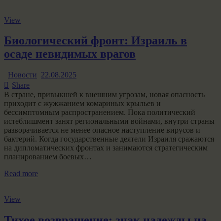
View
Биологический фронт: Израиль в
осаде невидимых врагов
Новости
22.08.2025
Share
В стране, привыкшей к внешним угрозам, новая опасность
приходит с жужжанием комариных крыльев и
бессимптомным распространением. Пока политический
истеблишмент занят региональными войнами, внутри страны
разворачивается не менее опасное наступление вирусов и
бактерий. Когда государственные деятели Израиля сражаются
на дипломатических фронтах и занимаются стратегическим
планированием боевых…
Read more
View
Тихое возвращение: знак надежды на