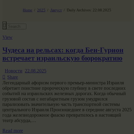
НАШ МИР ВЧЕРА СЕГОДНЯ И ЗАВТРА
SG-6
Home
2025
Август
Daily Archives: 22.08.2025
Все события
View
Чудеса на рельсах: когда Бен-Гурион
встречает израильскую бюрократию
Новости
22.08.2025
Share
Легендарный афоризм первого премьер-министра Израиля
обретает поистине пророческую глубину в свете последних
событий на израильских железных дорогах. Когда обычный
грузовой состав с негабаритным грузом умудрился
парализовать значительную часть транспортной системы
центрального Израиля Произошедшее в середине августа 2025
года железнодорожное фиаско превратилось в настоящий
театр абсурда,…
Read more