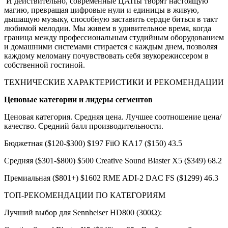
И действительно, современные ЦАПы творят настоящую
магию, превращая цифровые нули и единицы в живую,
дышащую музыку, способную заставить сердце биться в такт
любимой мелодии. Мы живем в удивительное время, когда
граница между профессиональным студийным оборудованием
и домашними системами стирается с каждым днем, позволяя
каждому меломану почувствовать себя звукорежиссером в
собственной гостиной.
ТЕХНИЧЕСКИЕ ХАРАКТЕРИСТИКИ И РЕКОМЕНДАЦИИ
Ценовые категории и лидеры сегментов
Ценовая категория. Средняя цена. Лучшее соотношение цена/
качество. Средний балл производительности.
Бюджетная ($120-$300) $197 FiiO KA17 ($150) 43.5
Средняя ($301-$800) $500 Creative Sound Blaster X5 ($349) 68.2
Премиальная ($801+) $1602 RME ADI-2 DAC FS ($1299) 46.3
ТОП-РЕКОМЕНДАЦИИ ПО КАТЕГОРИЯМ
Лучший выбор для Sennheiser HD800 (300Ω):