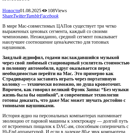
Новости
01.08.2025
108
Views
Share
Twitter
Tumblr
Facebook
В мире Mac-совместимых ЦАПов существует три четко
выраженных ценовых сегмента, каждый со своими
чемпионами. Неожиданно, средний сегмент показывает
наилучшее соотношение цена/качество для топовых
наушников.
Заядлый аудиофил, годами наслаждавшийся музыкой
через свой любимый стационарный усилитель стоимостью
в половину автомобиля, вдруг оказывается перед
необходимостью перейти на Mac. Это примерно как
Страдивариуса заставить играть через портативную
колонку — технически возможно, но душа кровоточит.
Впрочем, как говорил великий Фрэнк Заппа: “Без музыки
жизнь была бы ошибкой”, и современные технологии
готовы доказать, что даже Mac может звучать достойно с
топовыми наушниками.
История аудио на персональных компьютерах напоминает
эволюцию от паровой машины к электрокару — долгий путь
от встроенных пищалок к DAC-ам, способным соперничать с
Hi-End аппаратурой. И если в далекие 80-е звук компьютера