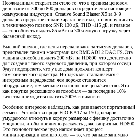
Неожиданным открытием стало то, что в среднем ценовом
диапазоне от 300 до 800 долларов сосредоточены настоящие
жемчужины индустрии. Creative Sound Blaster X5 за 349
долларов предлагает такие характеристики, что впору писать
в техническую поэзию: SNR 130 дБ, THD -115 дБ, и главное
— способность выдать 85 мВт на 300-омную нагрузку через
балансный выход.
Высший эшелон, где цены переваливают за тысячу долларов,
представлен такими монстрами как RME ADI-2 DAC FS. Эта
машина способна выдать 200 мВт на HD800, что достаточно
для создания такого звукового давления, при котором соседи
будут подозревать, что у вас дома проходит концерт
симфонического оркестра. Но здесь мы сталкиваемся с
интересным парадоксом: чем дороже становится
оборудование, тем меньше соотношение цена/качество. Это
как покупка роскошного автомобиля — за последние 10%
качества приходится платить 200% стоимости.
Особенно интересно наблюдать, как развивается портативный
сегмент. Устройства вроде FiiO KA17 за 150 долларов
умудряются втиснуть в корпус размером с флешку достаточно
мощности, чтобы прилично раскачать даже капризные HD800.
Это технологическое чудо напоминает процесс
миниатюризации компьютеров — то, что раньше занимало