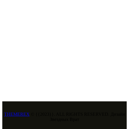
THEMEREX
© {{2023}}. ALL RIGHTS RESERVED. Дизайн
Звездных Врат