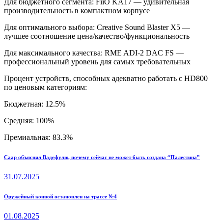
Для бюджетного сегмента: FiiO KA17 — удивительная
производительность в компактном корпусе
Для оптимального выбора: Creative Sound Blaster X5 —
лучшее соотношение цена/качество/функциональность
Для максимального качества: RME ADI-2 DAC FS —
профессиональный уровень для самых требовательных
Процент устройств, способных адекватно работать с HD800
по ценовым категориям:
Бюджетная: 12.5%
Средняя: 100%
Премиальная: 83.3%
Навигация
Previous
Саар объяснил Вадефулю, почему сейчас не может быть создана “Палестина”
post:
по
31.07.2025
записям
Next
Оружейный конвой остановлен на трассе №4
post:
01.08.2025