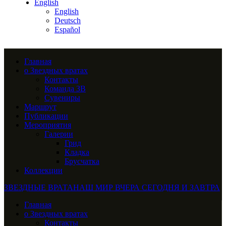
English
English
Deutsch
Español
Главная
о Звездных вратах
Контакты
Команда ЗВ
Сувениры
Маршрут
Публикации
Мероприятия
Галерии
Грид
Кладка
Брусчатка
Коллекции
ЗВЕЗДНЫЕ ВРАТА
НАШ МИР ВЧЕРА СЕГОДНЯ И ЗАВТРА
Главная
о Звездных вратах
Контакты