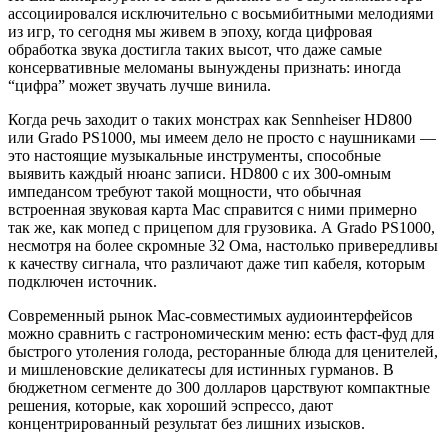
ассоциировался исключительно с восьмибитными мелодиями
из игр, то сегодня мы живем в эпоху, когда цифровая
обработка звука достигла таких высот, что даже самые
консервативные меломаны вынуждены признать: иногда
“цифра” может звучать лучше винила.
Когда речь заходит о таких монстрах как Sennheiser HD800
или Grado PS1000, мы имеем дело не просто с наушниками —
это настоящие музыкальные инструменты, способные
выявить каждый нюанс записи. HD800 с их 300-омным
импедансом требуют такой мощности, что обычная
встроенная звуковая карта Mac справится с ними примерно
так же, как мопед с прицепом для грузовика. А Grado PS1000,
несмотря на более скромные 32 Ома, настолько привередливы
к качеству сигнала, что различают даже тип кабеля, которым
подключен источник.
Современный рынок Mac-совместимых аудиоинтерфейсов
можно сравнить с гастрономическим меню: есть фаст-фуд для
быстрого утоления голода, ресторанные блюда для ценителей,
и мишленовские деликатесы для истинных гурманов. В
бюджетном сегменте до 300 долларов царствуют компактные
решения, которые, как хороший эспрессо, дают
концентрированный результат без лишних изысков.