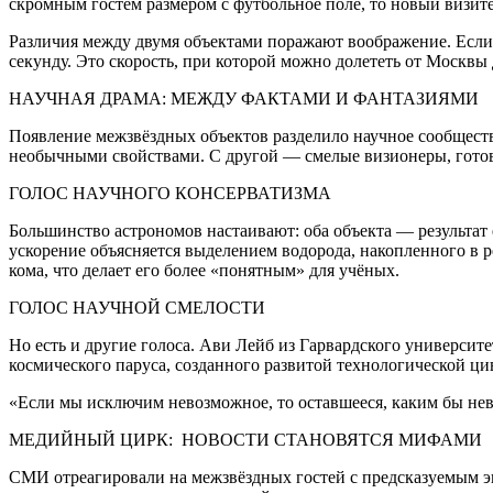
скромным гостем размером с футбольное поле, то новый визит
Различия между двумя объектами поражают воображение. Если ‘
секунду. Это скорость, при которой можно долететь от Москвы
НАУЧНАЯ ДРАМА: МЕЖДУ ФАКТАМИ И ФАНТАЗИЯМИ
Появление межзвёздных объектов разделило научное сообществ
необычными свойствами. С другой — смелые визионеры, готов
ГОЛОС НАУЧНОГО КОНСЕРВАТИЗМА
Большинство астрономов настаивают: оба объекта — результат
ускорение объясняется выделением водорода, накопленного в р
кома, что делает его более «понятным» для учёных.
ГОЛОС НАУЧНОЙ СМЕЛОСТИ
Но есть и другие голоса. Ави Лейб из Гарвардского университ
космического паруса, созданного развитой технологической ци
«Если мы исключим невозможное, то оставшееся, каким бы не
МЕДИЙНЫЙ ЦИРК: НОВОСТИ СТАНОВЯТСЯ МИФАМИ
СМИ отреагировали на межзвёздных гостей с предсказуемым эн