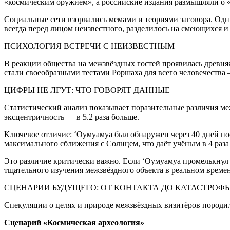
«космическим оружием», а российские издания размышляли о 
Социальные сети взорвались мемами и теориями заговора. Одни
всегда перед лицом неизвестного, разделилось на смеющихся 
ПСИХОЛОГИЯ ВСТРЕЧИ С НЕИЗВЕСТНЫМ
В реакции общества на межзвёздных гостей проявилась древняя
стали своеобразными тестами Роршаха для всего человечества 
ЦИФРЫ НЕ ЛГУТ: ЧТО ГОВОРЯТ ДАННЫЕ
Статистический анализ показывает поразительные различия межд
эксцентричность — в 5.2 раза больше.
Ключевое отличие: ‘Оумуамуа был обнаружен через 40 дней по
максимального сближения с Солнцем, что даёт учёным в 4 раз
Это различие критически важно. Если ‘Оумуамуа промелькнул 
тщательного изучения межзвёздного объекта в реальном време
СЦЕНАРИИ БУДУЩЕГО: ОТ КОНТАКТА ДО КАТАСТРОФ
Спекуляции о целях и природе межзвёздных визитёров породи
Сценарий «Космическая археология»