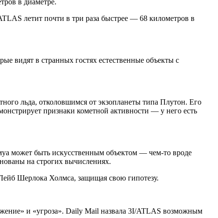
тров в диаметре.
ATLAS летит почти в три раза быстрее — 68 километров в
рые видят в странных гостях естественные объекты с
тного льда, отколовшимся от экзопланеты типа Плутон. Его
емонстрирует признаки кометной активности — у него есть
амуа может быть искусственным объектом — чем-то вроде
снованы на строгих вычислениях.
Лейб Шерлока Холмса, защищая свою гипотезу.
жение» и «угроза». Daily Mail назвала 3I/ATLAS возможным