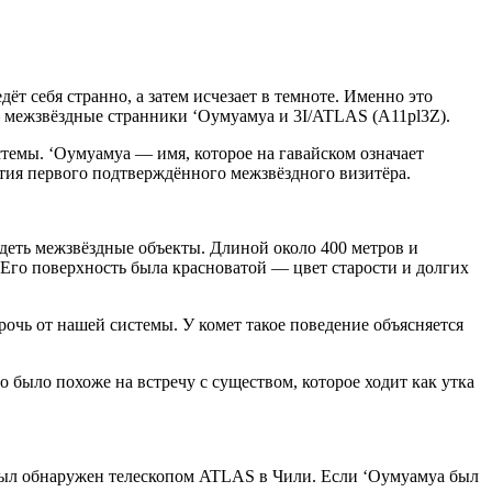
ёт себя странно, а затем исчезает в темноте. Именно это
— межзвёздные странники ‘Оумуамуа и 3I/ATLAS (A11pl3Z).
стемы. ‘Оумуамуа — имя, которое на гавайском означает
ытия первого подтверждённого межзвёздного визитёра.
ядеть межзвёздные объекты. Длиной около 400 метров и
Его поверхность была красноватой — цвет старости и долгих
рочь от нашей системы. У комет такое поведение объясняется
о было похоже на встречу с существом, которое ходит как утка
 был обнаружен телескопом ATLAS в Чили. Если ‘Оумуамуа был