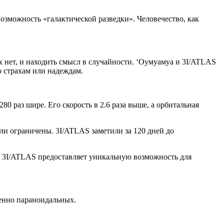
озможность «галактической разведки». Человечество, как
х нет, и находить смысл в случайности. ‘Оумуамуа и 3I/ATLAS
о страхам или надеждам.
0 раз шире. Его скорость в 2.6 раза выше, а орбитальная
ли ограничены. 3I/ATLAS заметили за 120 дней до
то 3I/ATLAS предоставляет уникальную возможность для
енно параноидальных.