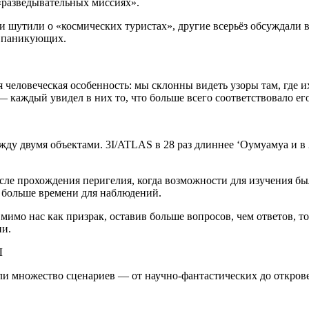
«разведывательных миссиях».
 шутили о «космических туристах», другие всерьёз обсуждали в
и паникующих.
 человеческая особенность: мы склонны видеть узоры там, где и
— каждый увидел в них то, что больше всего соответствовало ег
у двумя объектами. 3I/ATLAS в 28 раз длиннее ‘Оумуамуа и в 28
сле прохождения перигелия, когда возможности для изучения бы
а больше времени для наблюдений.
мимо нас как призрак, оставив больше вопросов, чем ответов, 
ни.
Ы
ли множество сценариев — от научно-фантастических до откров