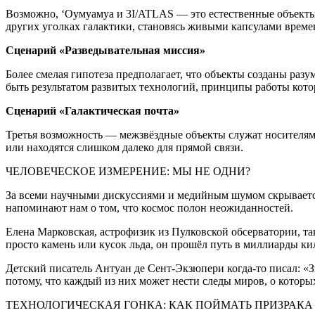
Возможно, ‘Оумуамуа и 3I/ATLAS — это естественные объекты
других уголках галактики, становясь живыми капсулами време
Сценарий «Разведывательная миссия»
Более смелая гипотеза предполагает, что объекты созданы раз
быть результатом развитых технологий, принципы работы кото
Сценарий «Галактическая почта»
Третья возможность — межзвёздные объекты служат носителям
или находятся слишком далеко для прямой связи.
ЧЕЛОВЕЧЕСКОЕ ИЗМЕРЕНИЕ: МЫ НЕ ОДНИ?
За всеми научными дискуссиями и медийным шумом скрывается
напоминают нам о том, что космос полон неожиданностей.
Елена Марковская, астрофизик из Пулковской обсерватории, т
просто камень или кусок льда, он прошёл путь в миллиарды ки
Детский писатель Антуан де Сент-Экзюпери когда-то писал: «З
потому, что каждый из них может нести следы миров, о которы
ТЕХНОЛОГИЧЕСКАЯ ГОНКА: КАК ПОЙМАТЬ ПРИЗРАКА