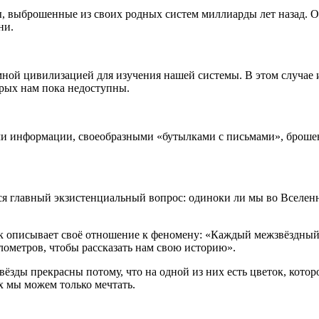
, выброшенные из своих родных систем миллиарды лет назад. 
ни.
умной цивилизацией для изучения нашей системы. В этом случае
рых нам пока недоступны.
и информации, своеобразными «бутылками с письмами», брошен
 главный экзистенциальный вопрос: одиноки ли мы во Вселенн
ак описывает своё отношение к феномену: «Каждый межзвёздный 
лометров, чтобы рассказать нам свою историю».
вёзды прекрасны потому, что на одной из них есть цветок, кот
х мы можем только мечтать.