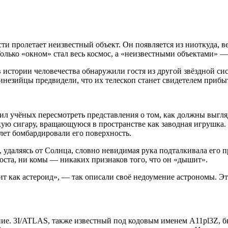
и пролетает неизвестный объект. Он появляется из ниоткуда, вед
 Только «окном» стал весь космос, а «неизвестными объектами» 
в истории человечества обнаружили гостя из другой звёздной си
линезийцы предвидели, что их телескоп станет свидетелем приб
вил учёных пересмотреть представления о том, как должны выгл
ую сигару, вращающуюся в пространстве как заводная игрушка. 
лет бомбардировали его поверхность.
, удаляясь от Солнца, словно невидимая рука подталкивала его п
оста, ни комы — никаких признаков того, что он «дышит».
ит как астероид», — так описали своё недоумение астрономы. Эт
ение. 3I/ATLAS, также известный под кодовым именем A11pl3Z,