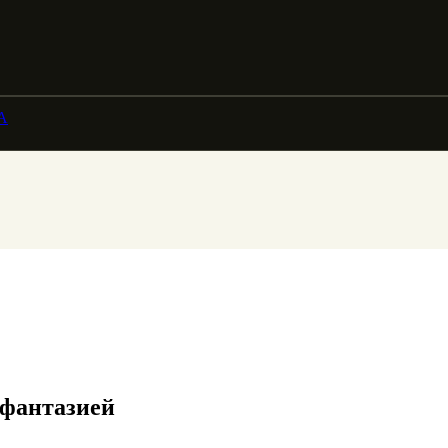
А
 фантазией