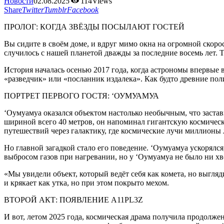
Новости
02.08.2025
114
Views
Share
Twitter
Tumblr
Facebook
ПРОЛОГ: КОГДА ЗВЁЗДЫ ПОСЫЛАЮТ ГОСТЕЙ
Вы сидите в своём доме, и вдруг мимо окна на огромной скорост
случилось с нашей планетой дважды за последние восемь лет.
История началась осенью 2017 года, когда астрономы впервые 
«разведчик» или «посланник издалека». Как будто древние по
ПОРТРЕТ ПЕРВОГО ГОСТЯ: ‘ОУМУАМУА
‘Оумуамуа оказался объектом настолько необычным, что заста
шириной всего 40 метров, он напоминал гигантскую космическ
путешествий через галактику, где космические лучи миллионы 
Но главной загадкой стало его поведение. ‘Оумуамуа ускорялся
выбросом газов при нагревании, но у ‘Оумуамуа не было ни хв
«Мы увидели объект, который ведёт себя как комета, но выгляд
и крякает как утка, но при этом покрыто мехом.
ВТОРОЙ АКТ: ПОЯВЛЕНИЕ A11PL3Z
И вот, летом 2025 года, космическая драма получила продолж