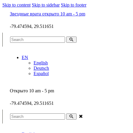
Skip to content
Skip to sidebar
Skip to footer
Звездные врата открыто 10 am - 5 pm
-79.474594, 29.511651
EN
English
Deutsch
Español
Открыто 10 am - 5 pm
-79.474594, 29.511651