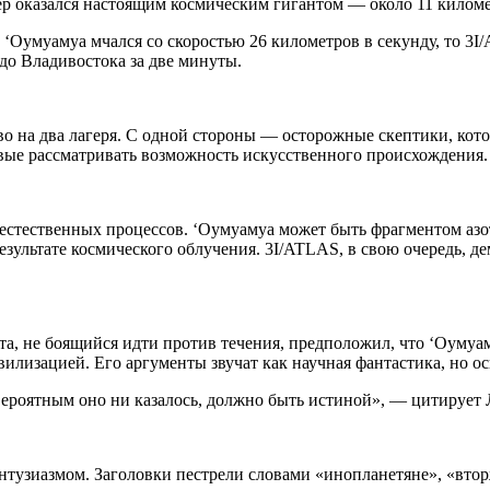
ёр оказался настоящим космическим гигантом — около 11 киломе
Оумуамуа мчался со скоростью 26 километров в секунду, то 3I/
 до Владивостока за две минуты.
о на два лагеря. С одной стороны — осторожные скептики, кото
ые рассматривать возможность искусственного происхождения.
 естественных процессов. ‘Оумуамуа может быть фрагментом азо
езультате космического облучения. 3I/ATLAS, в свою очередь, д
ета, не боящийся идти против течения, предположил, что ‘Оуму
вилизацией. Его аргументы звучат как научная фантастика, но о
вероятным оно ни казалось, должно быть истиной», — цитирует 
тузиазмом. Заголовки пестрели словами «инопланетяне», «втор