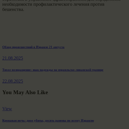
необходимости профилактического лечения против
бешенства.
Навигация
Previous
Обзор происшествий в Израиле 21 августа
post:
по
21.08.2025
записям
Next
Тихое возвращение: знак надежды на израильско-ливанской границе
post:
22.08.2025
You May Also Like
View
Кровавая ночь: двое убиты, десять ранены по всему Израилю