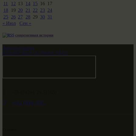
11
12
13
14
15
16
17
18
19
20
21
22
23
24
25
26
27
28
29
30
31
« Июл
Сен »
современная история
Звездные врата
НАШ МИР ВЧЕРА СЕГОДНЯ И ЗАВТРА
-79.474594, 29.511651
+682 (000) 0001
Ссылки