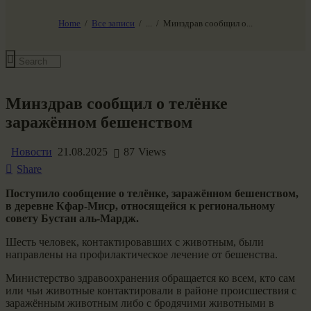
НАШ МИР ВЧЕРА СЕГОДНЯ И ЗАВТРА
SG-6
Home
Все записи
...
Минздрав сообщил о...
Все события
Минздрав сообщил о телёнке
заражённом бешенством
Новости
21.08.2025
87
Views
Share
Поступило сообщение о телёнке, заражённом бешенством,
в деревне Кфар-Миср, относящейся к региональному
совету Бустан аль-Мардж.
Шесть человек, контактировавших с животным, были
направлены на профилактическое лечение от бешенства.
Министерство здравоохранения обращается ко всем, кто сам
или чьи животные контактировали в районе происшествия с
заражённым животным либо с бродячими животными в