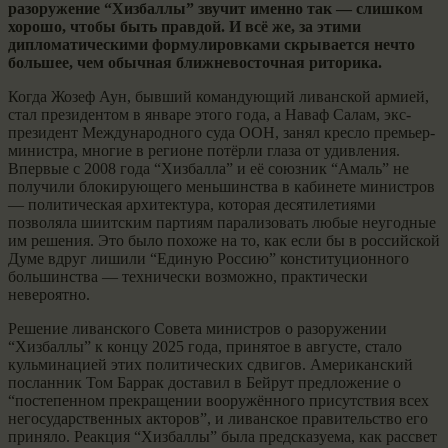
разоружение “Хизбаллы” звучит именно так — слишком
хорошо, чтобы быть правдой. И всё же, за этими
дипломатическими формулировками скрывается нечто
большее, чем обычная ближневосточная риторика.
Когда Жозеф Аун, бывший командующий ливанской армией,
стал президентом в январе этого года, а Наваф Салам, экс-
президент Международного суда ООН, занял кресло премьер-
министра, многие в регионе потёрли глаза от удивления.
Впервые с 2008 года “Хизбалла” и её союзник “Амаль” не
получили блокирующего меньшинства в кабинете министров
— политическая архитектура, которая десятилетиями
позволяла шиитским партиям парализовать любые неугодные
им решения. Это было похоже на то, как если бы в российской
Думе вдруг лишили “Единую Россию” конституционного
большинства — технически возможно, практически
невероятно.
Решение ливанского Совета министров о разоружении
“Хизбаллы” к концу 2025 года, принятое в августе, стало
кульминацией этих политических сдвигов. Американский
посланник Том Баррак доставил в Бейрут предложение о
“постепенном прекращении вооружённого присутствия всех
негосударственных акторов”, и ливанское правительство его
приняло. Реакция “Хизбаллы” была предсказуема, как рассвет