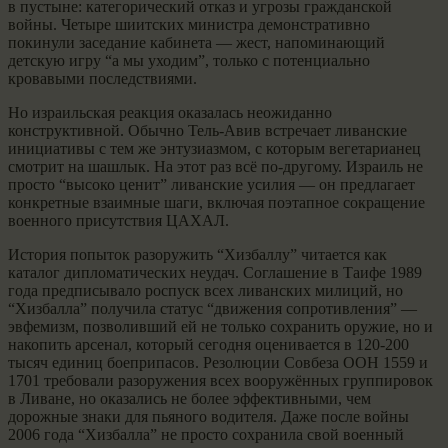
в пустыне: категорический отказ и угрозы гражданской
войны. Четыре шиитских министра демонстративно
покинули заседание кабинета — жест, напоминающий
детскую игру “а мы уходим”, только с потенциально
кровавыми последствиями.
Но израильская реакция оказалась неожиданно
конструктивной. Обычно Тель-Авив встречает ливанские
инициативы с тем же энтузиазмом, с которым вегетарианец
смотрит на шашлык. На этот раз всё по-другому. Израиль не
просто “высоко ценит” ливанские усилия — он предлагает
конкретные взаимные шаги, включая поэтапное сокращение
военного присутствия ЦАХАЛ.
История попыток разоружить “Хизбаллу” читается как
каталог дипломатических неудач. Соглашение в Таифе 1989
года предписывало роспуск всех ливанских милиций, но
“Хизбалла” получила статус “движения сопротивления” —
эвфемизм, позволивший ей не только сохранить оружие, но и
накопить арсенал, который сегодня оценивается в 120-200
тысяч единиц боеприпасов. Резолюции Совбеза ООН 1559 и
1701 требовали разоружения всех вооружённых группировок
в Ливане, но оказались не более эффективными, чем
дорожные знаки для пьяного водителя. Даже после войны
2006 года “Хизбалла” не просто сохранила свой военный