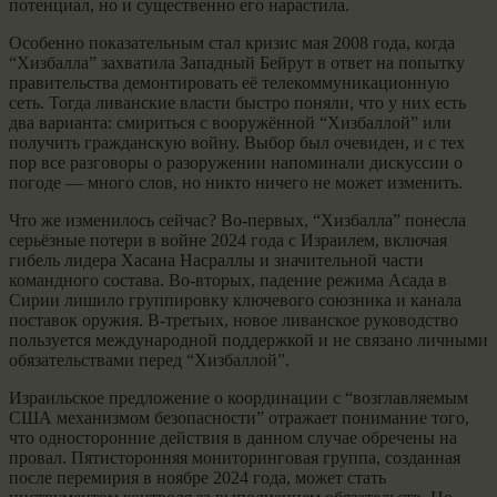
потенциал, но и существенно его нарастила.
Особенно показательным стал кризис мая 2008 года, когда
“Хизбалла” захватила Западный Бейрут в ответ на попытку
правительства демонтировать её телекоммуникационную
сеть. Тогда ливанские власти быстро поняли, что у них есть
два варианта: смириться с вооружённой “Хизбаллой” или
получить гражданскую войну. Выбор был очевиден, и с тех
пор все разговоры о разоружении напоминали дискуссии о
погоде — много слов, но никто ничего не может изменить.
Что же изменилось сейчас? Во-первых, “Хизбалла” понесла
серьёзные потери в войне 2024 года с Израилем, включая
гибель лидера Хасана Насраллы и значительной части
командного состава. Во-вторых, падение режима Асада в
Сирии лишило группировку ключевого союзника и канала
поставок оружия. В-третьих, новое ливанское руководство
пользуется международной поддержкой и не связано личными
обязательствами перед “Хизбаллой”.
Израильское предложение о координации с “возглавляемым
США механизмом безопасности” отражает понимание того,
что односторонние действия в данном случае обречены на
провал. Пятисторонняя мониторинговая группа, созданная
после перемирия в ноябре 2024 года, может стать