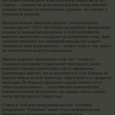
инструментом контроля за выполнением обязательств. Но
главное — впервые за десятилетия Израиль готов обменять
военные позиции на политические гарантии, что говорит о
серьёзности момента.
Франция назвала ливанское решение “историческим и
смелым шагом”, США обусловили дальнейшую финансовую
помощь успешным разоружением, а ООН подчеркнула
важность монополии государства на применение силы. Даже
скептики признают, что нынешний расклад сил создаёт
уникальное окно возможностей — вопрос лишь в том, хватит
ли политической воли его использовать.
Ирония ситуации заключается в том, что “Хизбалла”,
созданная для борьбы с израильской оккупацией, может
оказаться главным препятствием для её завершения.
Группировка заявляет, что не разоружится, пока Израиль не
выведет войска из всех ливанских территорий и не прекратит
авиаудары. Но Израиль предлагает сделать именно это в
обмен на разоружение — классический порочный круг
ближневосточной дипломатии, где каждая сторона требует,
чтобы другая сделала первый шаг.
Ставки в этой игре запредельно высоки. Успешное
разоружение “Хизбаллы” может стать прецедентом для
решения других региональных конфликтов и