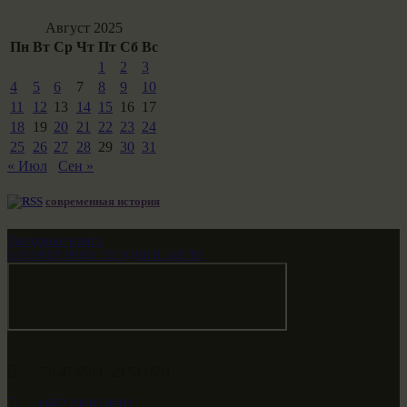
Август 2025
Пн
Вт
Ср
Чт
Пт
Сб
Вс
1
2
3
4
5
6
7
8
9
10
11
12
13
14
15
16
17
18
19
20
21
22
23
24
25
26
27
28
29
30
31
« Июл
Сен »
современная история
Звездные врата
НАШ МИР ВЧЕРА СЕГОДНЯ И ЗАВТРА
-79.474594, 29.511651
+682 (000) 0001