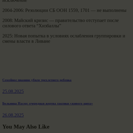
исключение
2004-2006: Резолюции СБ ООН 1559, 1701 — не выполнены
2008: Майский кризис — правительство отступает после
силового ответа “Хизбаллы”
2025: Новая попытка в условиях ослабления группировки и
смены власти в Ливане
Навигация
Previous
Семейное пианино убило трехлетнего ребенка
post:
по
25.08.2025
записям
Next
Больница Насер: очередная жертва тактики «живого щита»
post:
26.08.2025
You May Also Like