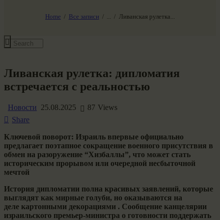
НАШ МИР ВЧЕРА СЕГОДНЯ И ЗАВТРА
SG-6
Home
Все записи
...
Ливанская рулетка...
Все события
Ливанская рулетка: дипломатия
встречается с реальностью
Новости
25.08.2025
87
Views
Share
Ключевой поворот: Израиль впервые официально
предлагает поэтапное сокращение военного присутствия в
обмен на разоружение “Хизбаллы”, что может стать
историческим прорывом или очередной несбыточной
мечтой
История дипломатии полна красивых заявлений, которые
выглядят как мирные голуби, но оказываются на
деле картонными декорациями . Сообщение канцелярии
израильского премьер-министра о готовности поддержать