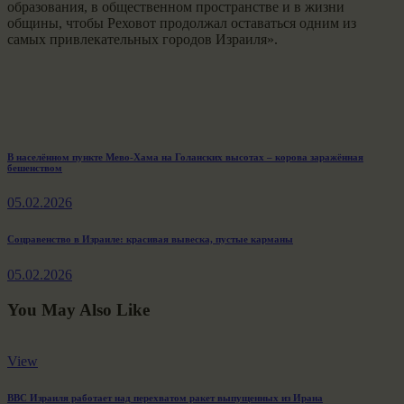
образования, в общественном пространстве и в жизни
общины, чтобы Реховот продолжал оставаться одним из
самых привлекательных городов Израиля».
Навигация
Previous
В населённом пункте Мево-Хама на Голанских высотах – корова заражённая
бешенством
post:
по
05.02.2026
записям
Next
Соцравенство в Израиле: красивая вывеска, пустые карманы
post:
05.02.2026
You May Also Like
View
ВВС Израиля работает над перехватом ракет выпущенных из Ирана