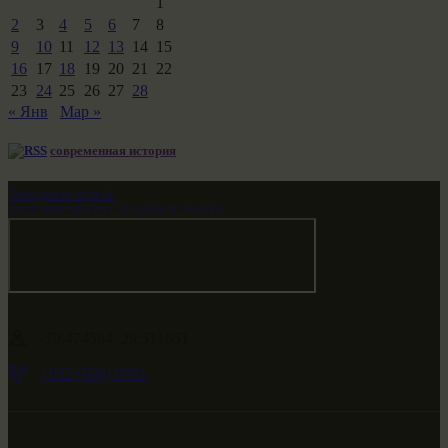
1
2
3
4
5
6
7
8
9
10
11
12
13
14
15
16
17
18
19
20
21
22
23
24
25
26
27
28
« Янв
Мар »
современная история
Звездные врата
НАШ МИР ВЧЕРА СЕГОДНЯ И ЗАВТРА
-79.474594, 29.511651
+682 (000) 0001