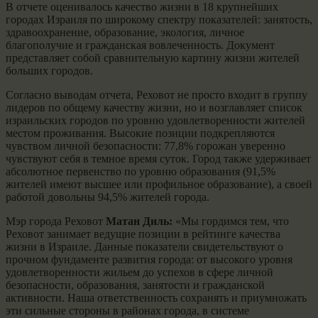
В отчете оценивалось качество жизни в 18 крупнейших
городах Израиля по широкому спектру показателей: занятость,
здравоохранение, образование, экология, личное
благополучие и гражданская вовлеченность. Документ
представляет собой сравнительную картину жизни жителей
больших городов.
Согласно выводам отчета, Реховот не просто входит в группу
лидеров по общему качеству жизни, но и возглавляет список
израильских городов по уровню удовлетворенности жителей
местом проживания. Высокие позиции подкрепляются
чувством личной безопасности: 77,8% горожан уверенно
чувствуют себя в темное время суток. Город также удерживает
абсолютное первенство по уровню образования (91,5%
жителей имеют высшее или профильное образование), а своей
работой довольны 94,5% жителей города.
Мэр города Реховот
Матан Диль:
«Мы гордимся тем, что
Реховот занимает ведущие позиции в рейтинге качества
жизни в Израиле. Данные показатели свидетельствуют о
прочном фундаменте развития города: от высокого уровня
удовлетворенности жильем до успехов в сфере личной
безопасности, образования, занятости и гражданской
активности. Наша ответственность сохранять и приумножать
эти сильные стороны в районах города, в системе