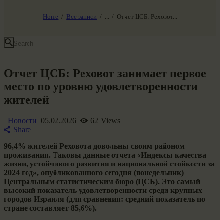
НАШ МИР ВЧЕРА СЕГОДНЯ И ЗАВТРА
SG-6
Home
Все записи
...
Отчет ЦСБ: Реховот...
Все события
Отчет ЦСБ: Реховот занимает первое
место по уровню удовлетворенности
жителей
Новости
05.02.2026
62
Views
Share
96,4% жителей Реховота довольны своим районом
проживания. Таковы данные отчета «Индексы качества
жизни, устойчивого развития и национальной стойкости за
2024 год», опубликованного сегодня (понедельник)
Центральным статистическим бюро (ЦСБ). Это самый
высокий показатель удовлетворенности среди крупных
городов Израиля (для сравнения: средний показатель по
стране составляет 85,6%).