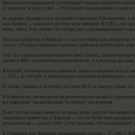
Взглянем на израильский супермаркет глазами обычного покуп
11 шекелей за литр, хлеб — 16 шекелей за килограмм, а мясо
За неделю средняя семья оставляет в магазине 830 шекелей, а 
или Латвии — и вовсе в полтора раза дешевле. В США, где ср
ниже, чем в Тель-Авиве, не говоря уже о провинциальных горо
Но если продукты в Израиле — это уже повод для анекдотов, то
что на 12% выше мирового среднего уровня и почти вдвое доро
Газ? Тут израильская фантазия не знает границ: тысяча кубомет
рынке и $867 для конечного потребителя), и в полтора-два раз
В Европе, несмотря на все кризисы, цены на энергию хоть и вы
— €12.2 за 100 кВт·ч, малоимущие получают компенсации, а 
В Литве, Латвии и Эстонии газ стоит $630 за тысячу кубов, а 
В Израиле же, несмотря на бесконечные разговоры о социально
регулярными “индексациями” в сторону увеличения.
И вот тут наступает момент истины: когда депутат Нетаниягу (
социальное равенство в Израиле — это не более чем красивая 
репатриантов — около 1,600–2,000 шекелей, что не покрывает
В Германии или Франции минимальная пенсия — €1,200–1,400, а