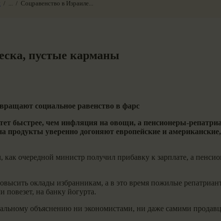
и
...
Соцравенство в Израиле...
еска, пустые карманы
ревращают социальное равенство в фарс
астет быстрее, чем инфляция на овощи, а пенсионеры-репатри
 на продукты уверенно догоняют европейские и американские,
м, как очередной министр получил прибавку к зарплате, а пенси
повысить оклады избранникам, а в это время пожилые репатриан
и повезет, на банку йогурта.
ональному объяснению ни экономистами, ни даже самими продав