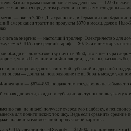
ателя. За килограмм помидоров самых дешевых — 12.90 шекеля*
 и вовсе становится предметом роскоши: килограмм говядины — 
за месяц — около 3,000. Для сравнения, в Германии или Франции
едний американец тратит на продукты $370 в месяц, даже в Нь
дах.
 счета за энергию — настоящий триллер. Электричество для домо
же, чем в США, где средний тариф — $0.18, а в некоторых штата
ров обходится домохозяйству почти в $950, что в шесть раз доро
а дороже, чем в Германии или Финляндии, где цены, казалось бы
соки, но сопровождаются системой субсидий и адресной поддержки
пенсионеры — доплаты, позволяющие не выбирать между ужином
в Финляндии — $674–850, но даже там государство не забывает о
й справедливости, скидки и субсидии доступны лишь узкому кру
именно так, не иначе) получает очередную надбавку, а пенсионе
вывеска для политических ток-шоу. Ведь если сравнить средние 
 даже половины ежемесячной продуктовой корзины.
 в США средний Social Security — $1,900, что позволяет хотя бы