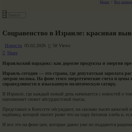
Home
Все запис
Все события
Соцравенство в Израиле: красивая выв
Новости
05.02.2026
58
Views
Share
Израильский парадокс: как дорогие продукты и энергия п
Израиль сегодня — это страна, где депутатская зарплата р
литров молока. На фоне этого энергетические счета и цены
справедливости в изысканную политическую сатиру.
В Израиле, где каждый новый день начинается с новостей о то
напоминает сюжет абсурдистской пьесы.
Представьте в Кнессете обсуждают, на сколько тысяч шекелей 
надбавку, которой хватит разве что на пару батонов хлеба и, есл
И все это на фоне цен, которые давно уже не поддаются раци