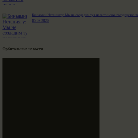
Биньямин Нетаниягу: Мы не создадим тут палестинское государство т
05.08.2026
Орбитальные новости