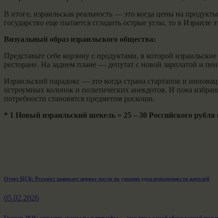
В итоге, израильская реальность — это когда цены на продук
государство еще пытается сгладить острые углы, то в Израиле 
Визуальный образ израильского общества:
Представьте себе корзину с продуктами, в которой израильски
ресторане. На заднем плане — депутат с новой зарплатой и пенс
Израильский парадокс — это когда страна стартапов и инновац
остроумных колонок и политических анекдотов. И пока избран
потребности становятся предметом роскоши.
* 1 Новый израильский шекель = 25 – 30 Российского рубля 
Навигация
Previous
Отчет ЦСБ: Реховот занимает первое место по уровню удовлетворенности жителей
post:
по
05.02.2026
записям
Грэмми-2026: сенсации, скандалы и триумфы — закулисье самой обсуждаемой музы