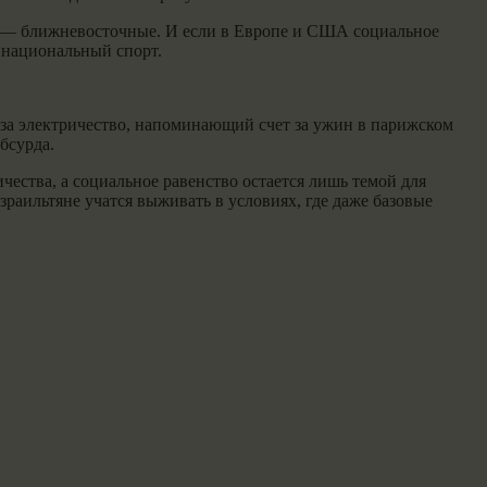
ва — ближневосточные. И если в Европе и США социальное
в национальный спорт.
т за электричество, напоминающий счет за ужин в парижском
бсурда.
чества, а социальное равенство остается лишь темой для
раильтяне учатся выживать в условиях, где даже базовые