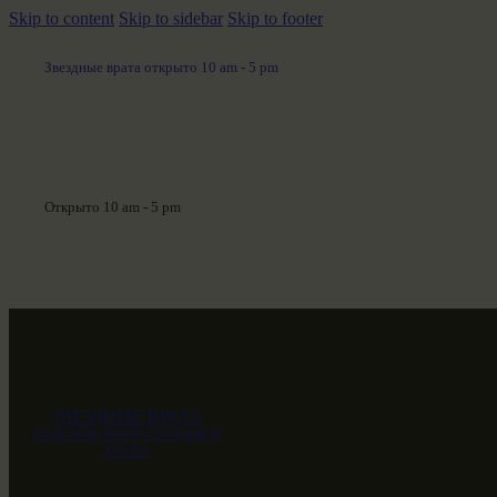
Skip to content
Skip to sidebar
Skip to footer
Звездные врата открыто 10 am - 5 pm
Открыто 10 am - 5 pm
ЗВЕЗДНЫЕ ВРАТА
НАШ МИР ВЧЕРА СЕГОДНЯ И
ЗАВТРА