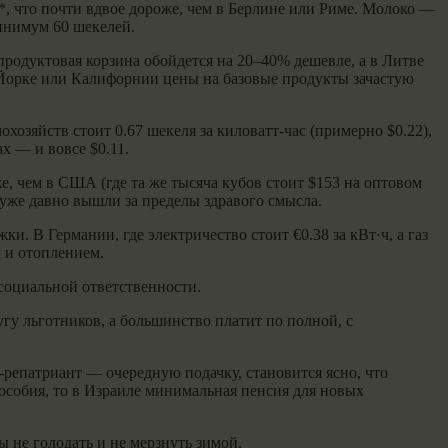
, что почти вдвое дороже, чем в Берлине или Риме. Молоко —
минимум 60 шекелей.
 продуктовая корзина обойдется на 20–40% дешевле, а в Литве
ю-Йорке или Калифорнии цены на базовые продукты зачастую
хозяйств стоит 0.67 шекеля за киловатт-час (примерно $0.22),
х — и вовсе $0.11.
же, чем в США (где та же тысяча кубов стоит $153 на оптовом
, уже давно вышли за пределы здравого смысла.
. В Германии, где электричество стоит €0.38 за кВт·ч, а газ
 и отоплением.
 социальной ответственности.
гу льготников, а большинство платит по полной, с
р-репатриант — очередную подачку, становится ясно, что
пособия, то в Израиле минимальная пенсия для новых
 не голодать и не мерзнуть зимой.