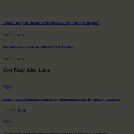
Навигация
Previous
Израиль получил список похищенных. Обзор текущей ситуации
post:
по
19.01.2025
записям
Next
Заложницы доставлены вертолетом в Израиль
post:
19.01.2025
You May Also Like
View
Алекс Дроми: Фиктивное перемирие, Иран копит силы, Израиль ждет часа X
14.07.2026
View
Иммерсивный XR-проект расширяет охват образования о холокосте