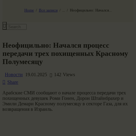
НАШ МИР ВЧЕРА СЕГОДНЯ И ЗАВТРА
SG-6
Home
Все записи
...
Неофицильно: Начался...
Все события
Неофицильно: Начался процесс
передачи трех похищенных Красному
Полумесяцу
Новости
19.01.2025
142
Views
Share
Арабские СМИ сообщают о начале процесса передачи трех
похищенных девушек Роми Гонен, Дорон Штайнбрахер и
Эмили Демари Красному полумесяцу в секторе Газа, для их
возвращения в Израиль.