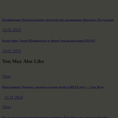
Навигация
Previous
Неофицильно: Начался процесс передачи трех похищенных Красному Полумесяцу
post:
по
19.01.2025
записям
Next
Роми Гонен, Дорон Штайнбрахер и Эмили Демари переданы ЦАХАЛ
post:
19.01.2025
You May Also Like
View
Интеллиньюз: Девушку спасшую сегодня детей от БПЛА зовут – Сара Ясур
12.11.2024
View
После уведомления производителя в Европе «Тева Исраэль» отзывает Nutrilon