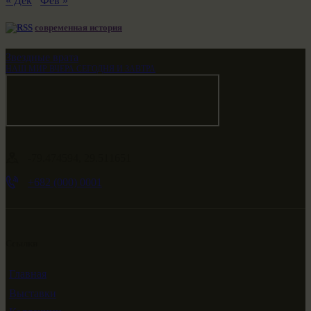
« Дек
Фев »
современная история
Звездные врата
НАШ МИР ВЧЕРА СЕГОДНЯ И ЗАВТРА
-79.474594, 29.511651
+682 (000) 0001
Ссылки
Главная
Выставки