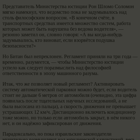
Представитель Министерства юстиции Рон Шломо Соломон
мягко намекнул, что ведомство пока не задумывалось над
столь философским вопросом. «В конечном счёте, в
транспортных средствах имеется множество систем, работа
которых может быть нарушена без ведома водителя», —
резонно заметил он, словно говоря: «А вы когда-нибудь
задумывались, кто виноват, если взорвётся подушка
безопасности?»
Но Битан был непреклонен. Регламент приняли на три года —
временно, разумеется, — чтобы Министерство юстиции
успело как следует поразмыслить над философией
ответственности в эпоху машинного разума.
Итак, что же позволяет новый регламент? Активировать
систему автоматической парковки можно будет, если водитель
стоит не дальше 6 метров от автомобиля (очевидно, эта цифра
появилась после тщательных научных исследований, а не
была высосана из пальца), а скорость движения не превышает
устрашающих 12 км/ч. Дистанционно включить кондиционер
тоже можно, но только если автомобиль закрыт, в нём никого
нет, и он надёжно зафиксирован от движения.
Парадоксально, но пока израильские законодатели
мучительно размышляют над юридической казуистикой, весь