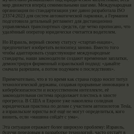
мир движется вперёд семимильными шагами. Международная
организация по стандартизации уже давно разработала ISO
23374:2023 для систем автоматической парковки, а Германия
подготовила детальный регламент для дистанционно
управляемых транспортных средств, где четко прописано, что
удалённый оператор юридически считается водителем.
Но Израиль, верный своему статусу «стартап-нации»,
предпочитает изобретать велосипед заново. Вместо того
чтобы адаптировать существующие международные
стандарты, наши законодатели создают временные заплатки,
демонстрируя фирменный израильский подход: «давайте
сначала разрешим, а потом подумаем о последствиях».
Примечательно, что в то время как страна гордо носит титул
технологической державы, создавая прорывные инновации в
кибербезопасности и искусственном интеллекте, её
законодательная система продолжает плестись в хвосте
прогресса. В США и Европе уже накоплена солидная
юридическая практика по делам с участием автопилотов Tesla,
а израильские юристы всё ещё не могут определиться, кого
винить, если «машина сойдёт с ума».
Эта ситуация отражает более широкую проблему: Израиль,
будучи передовым в разработке технологий, часто отстаёт в