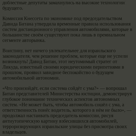
доблестные депутаты замахнулись на высокие технологии
будущего.
Комиссия Кнессета по экономике под председательством
Давида Битана утвердила временные правила использования
систем дистанционного управления автомобилями, которые в
большинстве своём существуют пока лишь в премиальном
сегменте авторынка.
Воистину, нет ничего увлекательнее для израильского
законодателя, чем решение проблем, которые еще не успели
возникнуть! Давид Битан, этот неутомимый стратег от
Ликуда, известный своими юридическими перипетиями в
прошлом, проявил завидное беспокойство о будущем
автомобильной автономии.
«Что произойдёт, если система сойдёт с ума?» — вопрошал
Битан представителей Министерства юстиции, демонстрируя
глубокое понимание технических аспектов автономных
систем. «Не может быть, чтобы автомобиль сошёл с ума, а
ответственность понёс водитель, которого в нём не было», —
продолжал настаивать председатель комиссии, рисуя
антиутопическую картину взбесившихся автомобилей,
терроризирующих израильские улицы без присмотра своих
владельцев.