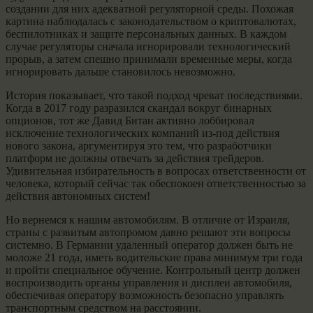
создании для них адекватной регуляторной среды. Похожая
картина наблюдалась с законодательством о криптовалютах,
беспилотниках и защите персональных данных. В каждом
случае регуляторы сначала игнорировали технологический
прорыв, а затем спешно принимали временные меры, когда
игнорировать дальше становилось невозможно.
История показывает, что такой подход чреват последствиями.
Когда в 2017 году разразился скандал вокруг бинарных
опционов, тот же Давид Битан активно лоббировал
исключение технологических компаний из-под действия
нового закона, аргументируя это тем, что разработчики
платформ не должны отвечать за действия трейдеров.
Удивительная избирательность в вопросах ответственности от
человека, который сейчас так обеспокоен ответственностью за
действия автономных систем!
Но вернемся к нашим автомобилям. В отличие от Израиля,
страны с развитым автопромом давно решают эти вопросы
системно. В Германии удаленный оператор должен быть не
моложе 21 года, иметь водительские права минимум три года
и пройти специальное обучение. Контрольный центр должен
воспроизводить органы управления и дисплеи автомобиля,
обеспечивая оператору возможность безопасно управлять
транспортным средством на расстоянии.