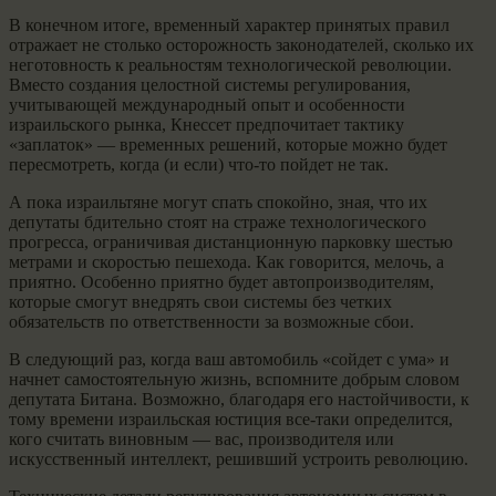
В конечном итоге, временный характер принятых правил
отражает не столько осторожность законодателей, сколько их
неготовность к реальностям технологической революции.
Вместо создания целостной системы регулирования,
учитывающей международный опыт и особенности
израильского рынка, Кнессет предпочитает тактику
«заплаток» — временных решений, которые можно будет
пересмотреть, когда (и если) что-то пойдет не так.
А пока израильтяне могут спать спокойно, зная, что их
депутаты бдительно стоят на страже технологического
прогресса, ограничивая дистанционную парковку шестью
метрами и скоростью пешехода. Как говорится, мелочь, а
приятно. Особенно приятно будет автопроизводителям,
которые смогут внедрять свои системы без четких
обязательств по ответственности за возможные сбои.
В следующий раз, когда ваш автомобиль «сойдет с ума» и
начнет самостоятельную жизнь, вспомните добрым словом
депутата Битана. Возможно, благодаря его настойчивости, к
тому времени израильская юстиция все-таки определится,
кого считать виновным — вас, производителя или
искусственный интеллект, решивший устроить революцию.