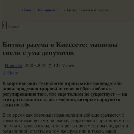
НАШ МИР ВЧЕРА СЕГОДНЯ И ЗАВТРА
SG-6
Home
Все записи
...
Битвы разума в Кнессете...
Все события
Битвы разума в Кнессете: машины
свели с ума депутатов
Новости
29.07.2025
107
Views
Share
В мире высоких технологий израильские законодатели
вновь продемонстрировали свою особую любовь к
регулированию того, что еще толком не существует — на
этот раз взявшись за автомобили, которые паркуются
сами по себе.
В то время как обычный израильтянин всё еще сражается с
электронными весами на рынке, старательно спрятанными от
покупательского взора, и мечтает о повсеместном внедрении
безналичной оплаты на том же шуке или в такси, наши