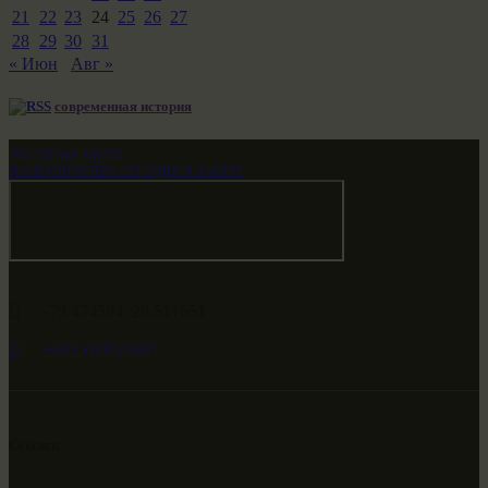
21
22
23
24
25
26
27
28
29
30
31
« Июн
Авг »
современная история
Звездные врата
НАШ МИР ВЧЕРА СЕГОДНЯ И ЗАВТРА
-79.474594, 29.511651
+682 (000) 0001
Ссылки