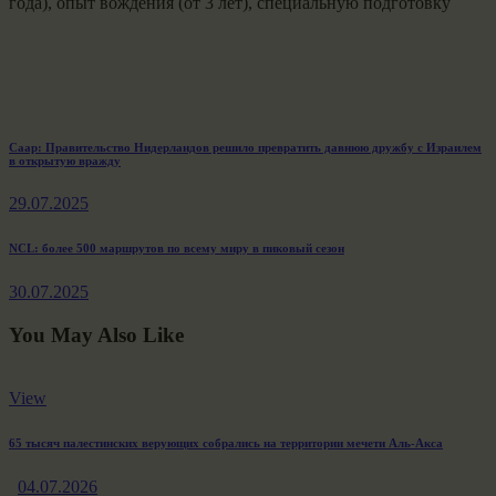
года), опыт вождения (от 3 лет), специальную подготовку
Навигация
Previous
Саар: Правительство Нидерландов решило превратить давнюю дружбу с Израилем
в открытую вражду
post:
по
29.07.2025
записям
Next
NCL: более 500 маршрутов по всему миру в пиковый сезон
post:
30.07.2025
You May Also Like
View
65 тысяч палестинских верующих собрались на территории мечети Аль-Акса
04.07.2026