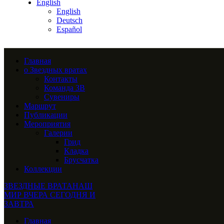
English
English
Deutsch
Español
Главная
о Звездных вратах
Контакты
Команда ЗВ
Сувениры
Маршрут
Публикации
Мероприятия
Галерии
Грид
Кладка
Брусчатка
Коллекции
ЗВЕЗДНЫЕ ВРАТА
НАШ
МИР ВЧЕРА СЕГОДНЯ И
ЗАВТРА
Главная