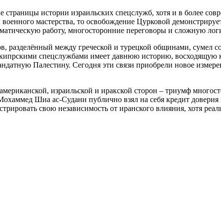
страницы истории израильских спецслужб, хотя и в более сов
и военного мастерства, то освобождение Цурковой демонстриру
атическую работу, многосторонние переговоры и сложную логис
ов, разделённый между греческой и турецкой общинами, сумел с
кипрскими спецслужбами имеет давнюю историю, восходящую к 
ндатную Палестину. Сегодня эти связи приобрели новое измере
американской, израильской и иракской сторон – триумф многост
Мохаммед Шиа ас-Судани публично взял на себя кредит доверия 
трировать свою независимость от иранского влияния, хотя реаль