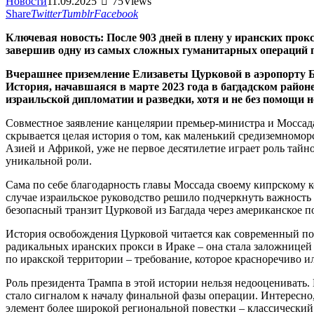
Новости
11.09.2025
75
Views
Share
Twitter
Tumblr
Facebook
Ключевая новость: После 903 дней в плену у иранских про
завершив одну из самых сложных гуманитарных операций п
Вчерашнее приземление Елизаветы Цурковой в аэропорту Б
История, начавшаяся в марте 2023 года в багдадском район
израильской дипломатии и разведки, хотя и не без помощи
Совместное заявление канцелярии премьер-министра и Моссада
скрывается целая история о том, как маленький средиземномо
Азией и Африкой, уже не первое десятилетие играет роль тай
уникальной роли.
Сама по себе благодарность главы Моссада своему кипрскому к
случае израильское руководство решило подчеркнуть важность
безопасный транзит Цурковой из Багдада через американское п
История освобождения Цурковой читается как современный пол
радикальных иранских прокси в Ираке – она стала заложницей
по иракской территории – требование, которое красноречиво и
Роль президента Трампа в этой истории нельзя недооценивать. 
стало сигналом к началу финальной фазы операции. Интересно
элемент более широкой региональной повестки – классический