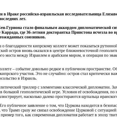
кси в Ираке российско-израильская исследовательница Елиза
оследних лет.
ен-Гуриона стало финальным аккордом дипломатической симф
е Каррада, где 36-летняя докторантка Принстона исчезла во
 неожиданных союзников.
 о благодарности кипрскому коллеге может показаться рутинно
рский остров вновь оказался в центре ближневосточной геополи
ного моста между Израилем и арабским миром, и операция по эв
оллеге – событие довольно редкое в публичном пространстве. О
 кипрского участия. Это не случайно: остров стал критически 
осольство в Израиль.
итический триллер с элементами классической дипломатии. Зах
 в большой геополитической игре. Условия её освобождения, п
ллюстрирует, насколько далеко простираются щупальца иранског
Его публичное заявление о том, что Цуркова находится в безопа
, что Трамп сразу же связал освобождение Цурковой с ситуаци
 пример того, как современная дипломатия работает в эпоху тв