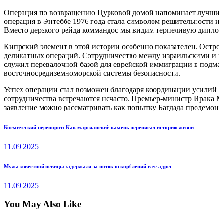
Операция по возвращению Цурковой домой напоминает лучшие 
операция в Энтеббе 1976 года стала символом решительности 
Вместо дерзкого рейда коммандос мы видим терпеливую диплом
Кипрский элемент в этой истории особенно показателен. Остр
деликатных операций. Сотрудничество между израильскими и 
служил перевалочной базой для еврейской иммиграции в подма
восточносредиземноморской системы безопасности.
Успех операции стал возможен благодаря координации усилий 
сотрудничества встречаются нечасто. Премьер-министр Ирака 
заявление можно рассматривать как попытку Багдада продемонс
Навигация
Previous
Космический переворот: Как марсианский камень переписал историю жизни
post:
по
11.09.2025
записям
Next
Мужа известной певицы задержали за поток оскорблений в ее адрес
post:
11.09.2025
You May Also Like