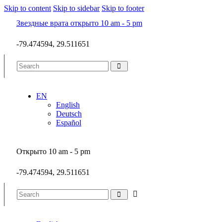
Skip to content
Skip to sidebar
Skip to footer
Звездные врата открыто 10 am - 5 pm
-79.474594, 29.511651
EN
English
Deutsch
Español
Открыто 10 am - 5 pm
-79.474594, 29.511651