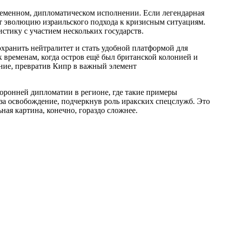
ременном, дипломатическом исполнении. Если легендарная
ет эволюцию израильского подхода к кризисным ситуациям.
тику с участием нескольких государств.
охранить нейтралитет и стать удобной платформой для
временам, когда остров ещё был британской колонией и
ние, превратив Кипр в важный элемент
оронней дипломатии в регионе, где такие примеры
за освобождение, подчеркнув роль иракских спецслужб. Это
ная картина, конечно, гораздо сложнее.