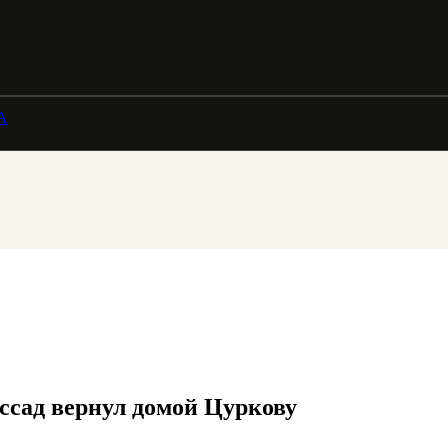
А
ссад вернул домой Цуркову