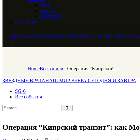
Грид
Кладка
Брусчатка
Коллекции
ЗВЕЗДНЫЕ ВРАТА
НАШ МИР ВЧЕРА СЕГОДНЯ И ЗАВТР
Home
Все записи
...
Операция “Кипрский...
ЗВЕЗДНЫЕ ВРАТА
НАШ МИР ВЧЕРА СЕГОДНЯ И ЗАВТРА
SG-6
Все события
Операция “Кипрский транзит”: как Мо