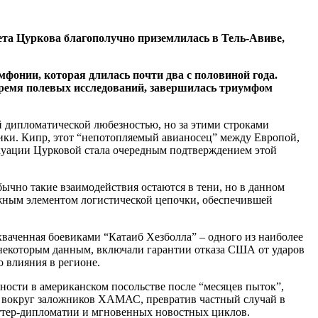
вета Цуркова благополучно приземлилась в Тель-Авиве,
онии, которая длилась почти два с половиной года.
 время полевых исследований, завершилась триумфом
й дипломатической любезностью, но за этими строками
тики. Кипр, этот “непотопляемый авианосец” между Европой,
акуации Цурковой стала очередным подтверждением этой
бычно такие взаимодействия остаются в тени, но в данном
важным элементом логистической цепочки, обеспечившей
ваченная боевиками “Катаиб Хезболла” – одного из наиболее
о некоторым данным, включали гарантии отказа США от ударов
о влияния в регионе.
сности в американском посольстве после “месяцев пыток”,
ей вокруг заложников ХАМАС, превратив частный случай в
иттер-дипломатии и мгновенных новостных циклов.