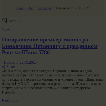
НАШ МИР ВЧЕРА СЕГОДНЯ И ЗАВТРА
SG-6
Home
2025
Сентябрь
Daily Archives: 22.09.2025
Все события
View
Поздравление премьер-министра
Биньямина Нетаниягу с праздником
Рош ха-Шана 5786
Новости
22.09.2025
Share
«Шана това, дорогие граждане Израиля, с новым годом,
братья и сестры. От своего имени и от имени моей супруги
хочу пожелать всем вам хорошего и удачного года. Шана това
бойцам ЦАХАЛа, срочникам и резервистам. Шана това всем
сотрудникам сил безопасности — вы щит государства
Израиль.…
Read more