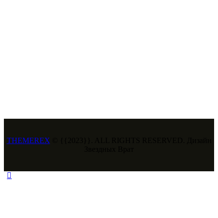
THEMEREX
© {{2023}}. ALL RIGHTS RESERVED. Дизайн
Звездных Врат