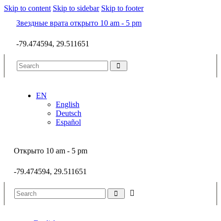
Skip to content
Skip to sidebar
Skip to footer
Звездные врата открыто 10 am - 5 pm
-79.474594, 29.511651
EN
English
Deutsch
Español
Открыто 10 am - 5 pm
-79.474594, 29.511651