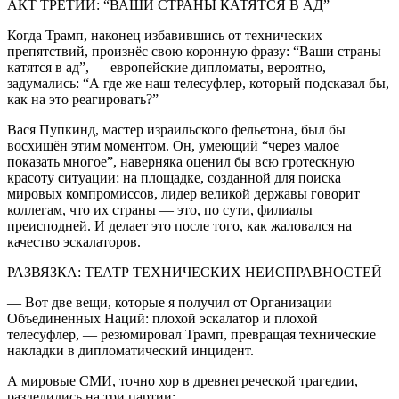
АКТ ТРЕТИЙ: “ВАШИ СТРАНЫ КАТЯТСЯ В АД”
Когда Трамп, наконец избавившись от технических
препятствий, произнёс свою коронную фразу: “Ваши страны
катятся в ад”, — европейские дипломаты, вероятно,
задумались: “А где же наш телесуфлер, который подсказал бы,
как на это реагировать?”
Вася Пупкинд, мастер израильского фельетона, был бы
восхищён этим моментом. Он, умеющий “через малое
показать многое”, наверняка оценил бы всю гротескную
красоту ситуации: на площадке, созданной для поиска
мировых компромиссов, лидер великой державы говорит
коллегам, что их страны — это, по сути, филиалы
преисподней. И делает это после того, как жаловался на
качество эскалаторов.
РАЗВЯЗКА: ТЕАТР ТЕХНИЧЕСКИХ НЕИСПРАВНОСТЕЙ
— Вот две вещи, которые я получил от Организации
Объединенных Наций: плохой эскалатор и плохой
телесуфлер, — резюмировал Трамп, превращая технические
накладки в дипломатический инцидент.
А мировые СМИ, точно хор в древнегреческой трагедии,
разделились на три партии: