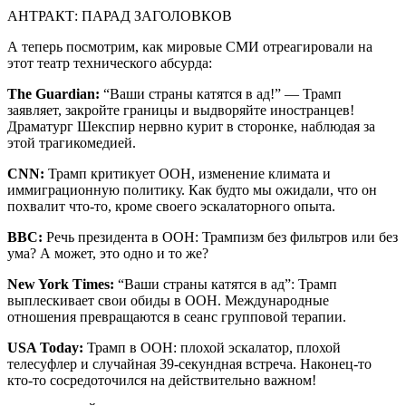
АНТРАКТ: ПАРАД ЗАГОЛОВКОВ
А теперь посмотрим, как мировые СМИ отреагировали на
этот театр технического абсурда:
The Guardian:
“Ваши страны катятся в ад!” — Трамп
заявляет, закройте границы и выдворяйте иностранцев!
Драматург Шекспир нервно курит в сторонке, наблюдая за
этой трагикомедией.
CNN:
Трамп критикует ООН, изменение климата и
иммиграционную политику. Как будто мы ожидали, что он
похвалит что-то, кроме своего эскалаторного опыта.
BBC:
Речь президента в ООН: Трампизм без фильтров или без
ума? А может, это одно и то же?
New York Times:
“Ваши страны катятся в ад”: Трамп
выплескивает свои обиды в ООН. Международные
отношения превращаются в сеанс групповой терапии.
USA Today:
Трамп в ООН: плохой эскалатор, плохой
телесуфлер и случайная 39-секундная встреча. Наконец-то
кто-то сосредоточился на действительно важном!