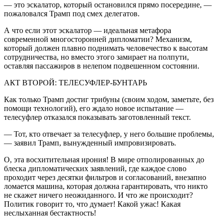
— это эскалатор, который остановился прямо посередине, —
пожаловался Трамп под смех делегатов.
А что если этот эскалатор — идеальная метафора
современной многосторонней дипломатии? Механизм,
который должен плавно поднимать человечество к высотам
сотрудничества, но вместо этого замирает на полпути,
оставляя пассажиров в нелепом подвешенном состоянии.
АКТ ВТОРОЙ: ТЕЛЕСУФЛЕР-БУНТАРЬ
Как только Трамп достиг трибуны (своим ходом, заметьте, без
помощи технологий), его ждало новое испытание —
телесуфлер отказался показывать заготовленный текст.
— Тот, кто отвечает за телесуфлер, у него большие проблемы,
— заявил Трамп, вынужденный импровизировать.
О, эта восхитительная ирония! В мире отполированных до
блеска дипломатических заявлений, где каждое слово
проходит через десятки фильтров и согласований, внезапно
ломается машина, которая должна гарантировать, что никто
не скажет ничего неожиданного. И что же происходит?
Политик говорит то, что думает! Какой ужас! Какая
неслыханная бестактность!