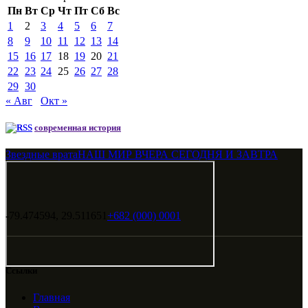
Пн
Вт
Ср
Чт
Пт
Сб
Вс
1
2
3
4
5
6
7
8
9
10
11
12
13
14
15
16
17
18
19
20
21
22
23
24
25
26
27
28
29
30
« Авг
Окт »
современная история
Звездные врата
НАШ МИР ВЧЕРА СЕГОДНЯ И ЗАВТРА
-79.474594, 29.511651
+682 (000) 0001
Ссылки
Главная