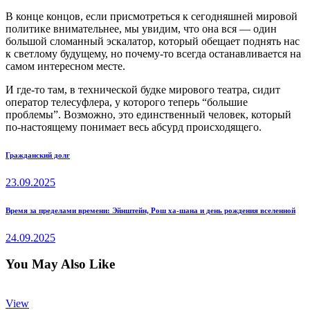
В конце концов, если присмотреться к сегодняшней мировой
политике внимательнее, мы увидим, что она вся — один
большой сломанный эскалатор, который обещает поднять нас
к светлому будущему, но почему-то всегда останавливается на
самом интересном месте.
И где-то там, в технической будке мирового театра, сидит
оператор телесуфлера, у которого теперь “большие
проблемы”. Возможно, это единственный человек, который
по-настоящему понимает весь абсурд происходящего.
Навигация
Previous
Гражданский долг
post:
по
23.09.2025
записям
Next
Время за пределами времени: Эйнштейн, Рош ха-шана и день рождения вселенной
post:
24.09.2025
You May Also Like
View