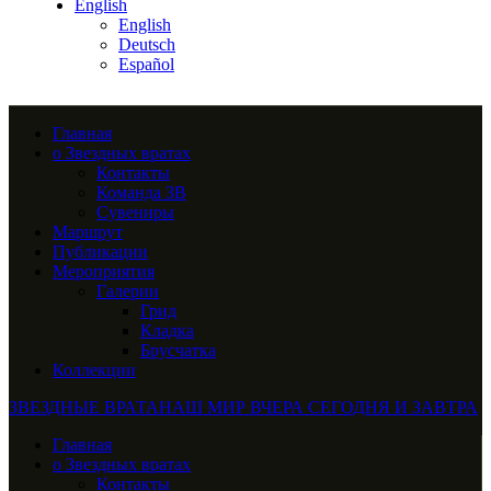
English
English
Deutsch
Español
Главная
о Звездных вратах
Контакты
Команда ЗВ
Сувениры
Маршрут
Публикации
Мероприятия
Галерии
Грид
Кладка
Брусчатка
Коллекции
ЗВЕЗДНЫЕ ВРАТА
НАШ МИР ВЧЕРА СЕГОДНЯ И ЗАВТРА
Главная
о Звездных вратах
Контакты