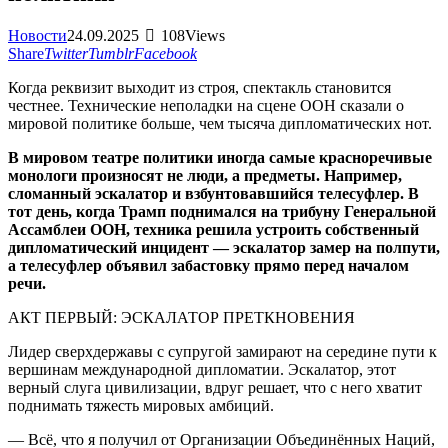
Новости
24.09.2025
108
Views
Share
Twitter
Tumblr
Facebook
Когда реквизит выходит из строя, спектакль становится
честнее. Технические неполадки на сцене ООН сказали о
мировой политике больше, чем тысяча дипломатических нот.
В мировом театре политики иногда самые красноречивые
монологи произносят не люди, а предметы. Например,
сломанный эскалатор и взбунтовавшийся телесуфлер. В
тот день, когда Трамп поднимался на трибуну Генеральной
Ассамблеи ООН, техника решила устроить собственный
дипломатический инцидент — эскалатор замер на полпути,
а телесуфлер объявил забастовку прямо перед началом
речи.
АКТ ПЕРВЫЙ: ЭСКАЛАТОР ПРЕТКНОВЕНИЯ
Лидер сверхдержавы с супругой замирают на середине пути к
вершинам международной дипломатии. Эскалатор, этот
верный слуга цивилизации, вдруг решает, что с него хватит
поднимать тяжесть мировых амбиций.
— Всё, что я получил от Организации Объединённых Наций,