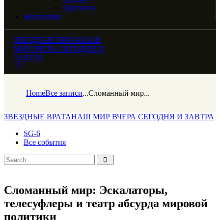
Брусчатка
Коллекции
ЗВЕЗДНЫЕ ВРАТА
НАШ
МИР ВЧЕРА СЕГОДНЯ И
ЗАВТРА
Home
Все записи
...
Сломанный мир...
ЗВЕЗДНЫЕ ВРАТА
НАШ МИР ВЧЕРА СЕГОДНЯ И ЗАВТРА
SG-6
Все события
Сломанный мир: Эскалаторы,
телесуфлеры и театр абсурда мировой
политики