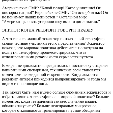
Американские СМИ: “Какой позор! Какое унижение! Он
опозорил нацию!” Европейские СМИ: “Он оскорбил нас! Он
не понимает наших ценностей!” Остальной мир:
“Американцы опять устроили шоу вместо дипломатии.”
ЭПИЛОГ: КОГДА РЕКВИЗИТ ГОВОРИТ ПРАВДУ
А что если сломанный эскалатор и отказавший телесуфлер —
самые честные участники этого представления? Эскалатор
показал, что мировая политика действительно застряла на
полпути. Телесуфлер продемонстрировал, что за
отполированными речами часто скрывается пустота.
В мире, где дипломатия превратилась в постановку с заранее
написанными сценариями, технические сбои становятся
моментами неожиданной искренности. Когда ломается
реквизит, актёрам приходится импровизировать, и тогда мы
видим их настоящие лица.
Так, может быть, нам нужно больше сломанных эскалаторов и
взбунтовавшихся телесуфлеров в мировой политике? Больше
моментов, когда театральный занавес случайно падает,
обнажая закулисье? Больше неисправных микрофонов,
которые отказываются транслировать пустые обещания?