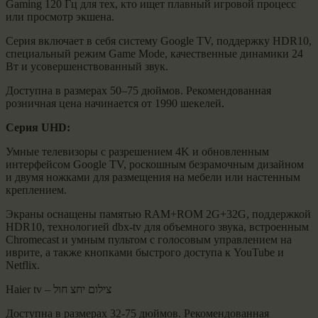
Gaming 120 Гц для тех, кто ищет плавный игровой процесс
или просмотр экшена.
​Серия включает в себя систему Google TV, поддержку HDR10,
специальный режим Game Mode, качественные динамики 24
Вт и усовершенствованный звук.
​Доступна в размерах 50–75 дюймов. Рекомендованная
розничная цена начинается от 1990 шекелей.
​Серия UHD:
​Умные телевизоры с разрешением 4K и обновленным
интерфейсом Google TV, роскошным безрамочным дизайном
и двумя ножками для размещения на мебели или настенным
креплением.
​Экраны оснащены памятью RAM+ROM 2G+32G, поддержкой
HDR10, технологией dbx-tv для объемного звука, встроенным
Chromecast и умным пультом с голосовым управлением на
иврите, а также кнопками быстрого доступа к YouTube и
Netflix.
Haier tv – צילום יחצ חול
​Доступна в размерах 32-75 дюймов. Рекомендованная