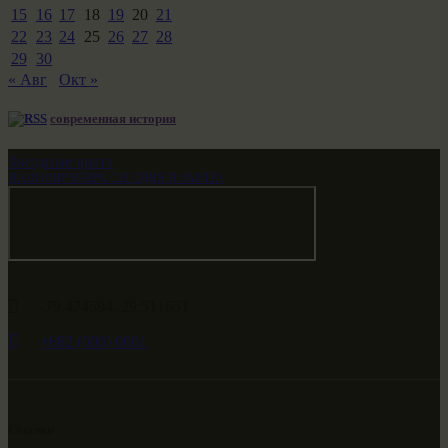
15
16
17
18
19
20
21
22
23
24
25
26
27
28
29
30
« Авг
Окт »
современная история
Звездные врата
НАШ МИР ВЧЕРА СЕГОДНЯ И ЗАВТРА
-79.474594, 29.511651
+682 (000) 0001
Ссылки