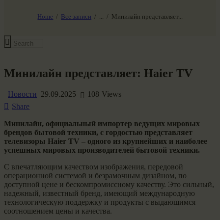
НАШ МИР ВЧЕРА СЕГОДНЯ И ЗАВТРА
SG-6
Home
Все записи
...
Минилайн представляет...
Все события
Минилайн представляет: Haier TV
Новости
29.09.2025
108
Views
Share
​Минилайн, официальный импортер ведущих мировых
брендов бытовой техники, с гордостью представляет
телевизоры Haier TV – одного из крупнейших и наиболее
успешных мировых производителей бытовой техники.
​С впечатляющим качеством изображения, передовой
операционной системой и безрамочным дизайном, по
доступной цене и бескомпромиссному качеству. Это сильный,
надежный, известный бренд, имеющий международную
технологическую поддержку и продукты с выдающимся
соотношением цены и качества.