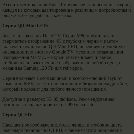
​Ассортимент экранов Haier TV включает три основные серии,
каждая из которых адаптирована к различным потребностям и
бюджету, без ущерба для качества.
​Серия QD-Mini LED:
​Флагманская серия Haier TV. Серия M80 представляет
сверхчеткое изображение 4K с глубоким черным цветом,
включает технологию QD-Mini LED, передовую и удобную
операционную систему Google TV, механизм сглаживания
изображения MEMC, который обеспечивает плавное,
стабильное и качественное изображение в любой сцене, и
механизм Gaming 120 Гц для геймеров.
​Серия включает в себя мощный и всеобъемлющий звук от
компании KEF, и все это в роскошном безрамочном дизайне,
который подходит для любого жилого помещения.
​Доступна в размерах 55–85 дюймов. Рекомендованная
розничная цена начинается от 2990 шекелей.
​Серия QLED:
​Насыщенное изображение, более живые и глубокие цвета
благодаря технологии QLED, а также частота обновления