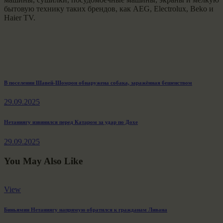
бытовую технику таких брендов, как AEG, Electrolux, Beko и
Haier TV.
Навигация
Previous
В поселении Шавей-Шомрон обнаружена собака, заражённая бешенством
post:
по
29.09.2025
записям
Next
Нетаниягу извинился перед Катаром за удар по Дохе
post:
29.09.2025
You May Also Like
View
Биньямин Нетаниягу напрямую обратился к гражданам Ливана