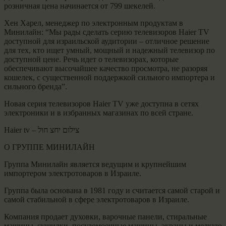
розничная цена начинается от 799 шекелей.
​Хен Харел, менеджер по электронным продуктам в
Минилайн: “Мы рады сделать серию телевизоров Haier TV
доступной для израильской аудитории – отличное решение
для тех, кто ищет умный, мощный и надежный телевизор по
доступной цене. Речь идет о телевизорах, которые
обеспечивают высочайшее качество просмотра, не разоряя
кошелек, с существенной поддержкой сильного импортера и
сильного бренда”.
​Новая серия телевизоров Haier TV уже доступна в сетях
электроники и в избранных магазинах по всей стране.
Haier tv – צילום יחצ חול
​О ГРУППЕ МИНИЛАЙН
​Группа Минилайн является ведущим и крупнейшим
импортером электротоваров в Израиле.
​Группа была основана в 1981 году и считается самой старой и
самой стабильной в сфере электротоваров в Израиле.
​Компания продает духовки, варочные панели, стиральные
машины, сушилки, посудомоечные машины, экраны и мелкую