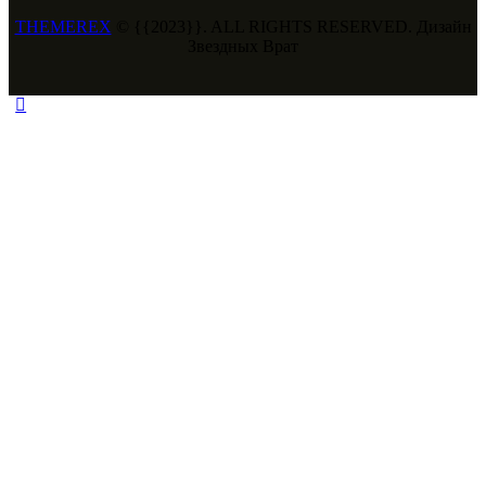
THEMEREX
© {{2023}}. ALL RIGHTS RESERVED. Дизайн
Звездных Врат