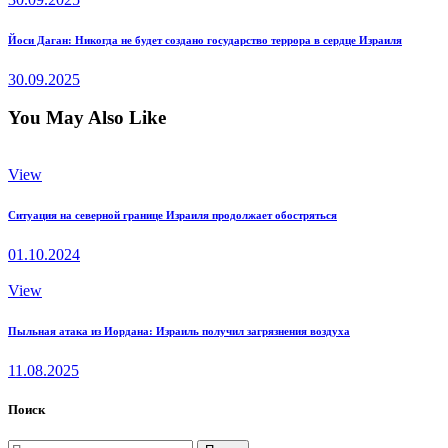
записям
Next
Йоси Даган: Никогда не будет создано государство террора в сердце Израиля
post:
30.09.2025
You May Also Like
View
Ситуация на северной границе Израиля продолжает обостряться
01.10.2024
View
Пыльная атака из Иордана: Израиль получил загрязнения воздуха
11.08.2025
Поиск
Найти: