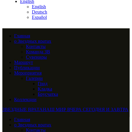
English
English
Deutsch
Español
Главная
о Звездных вратах
Контакты
Команда ЗВ
Сувениры
Маршрут
Публикации
Мероприятия
Галерии
Грид
Кладка
Брусчатка
Коллекции
ЗВЕЗДНЫЕ ВРАТА
НАШ МИР ВЧЕРА СЕГОДНЯ И ЗАВТРА
Главная
о Звездных вратах
Контакты