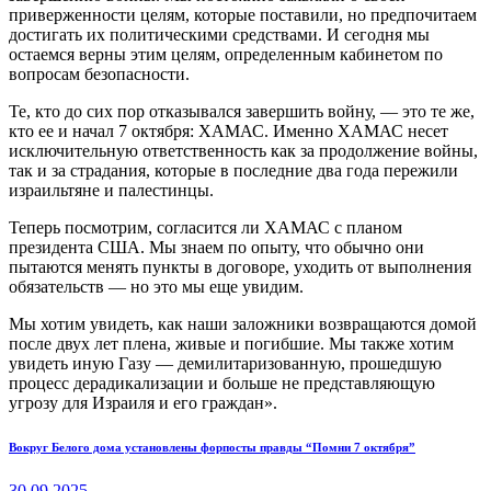
приверженности целям, которые поставили, но предпочитаем
достигать их политическими средствами. И сегодня мы
остаемся верны этим целям, определенным кабинетом по
вопросам безопасности.
Те, кто до сих пор отказывался завершить войну, — это те же,
кто ее и начал 7 октября: ХАМАС. Именно ХАМАС несет
исключительную ответственность как за продолжение войны,
так и за страдания, которые в последние два года пережили
израильтяне и палестинцы.
Теперь посмотрим, согласится ли ХАМАС с планом
президента США. Мы знаем по опыту, что обычно они
пытаются менять пункты в договоре, уходить от выполнения
обязательств — но это мы еще увидим.
Мы хотим увидеть, как наши заложники возвращаются домой
после двух лет плена, живые и погибшие. Мы также хотим
увидеть иную Газу — демилитаризованную, прошедшую
процесс дерадикализации и больше не представляющую
угрозу для Израиля и его граждан».
Навигация
Previous
Вокруг Белого дома установлены форпосты правды “Помни 7 октября”
post:
по
30.09.2025