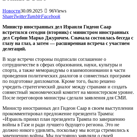
Новости
30.09.2025
96
Views
Share
Twitter
Tumblr
Facebook
Министр иностранных дел Израиля Гидеон Саар
встретился сегодня (вторник) с министром иностранных
дел Сербии Марко Джуричем. Сначала состоялась беседа с
глазу на глаз, а затем — расширенная встреча с участием
делегаций.
В ходе встречи стороны подписали соглашение о
сотрудничестве в сферах образования, науки, культуры и
спорта, а также меморандумы о взаимопонимании в части
проведения политических диалогов и совместных программ
по подготовке дипломатов. Кроме того, было решено
учредить стратегический диалог между странами и создать
совместный экономический комитет на министерском уровне.
После переговоров министры сделали заявления для СМИ.
Министр иностранных дел Гидеон Саар в своем выступлении
прокомментировал предложение президента Трампа:
«Израиль принял план президента Трампа по завершению
войны в Газе и ради лучшего будущего региона. Это не
должно никого удивлять, поскольку мы всегда стремились к
завершению войны. Мы постоянно заявляли о своей