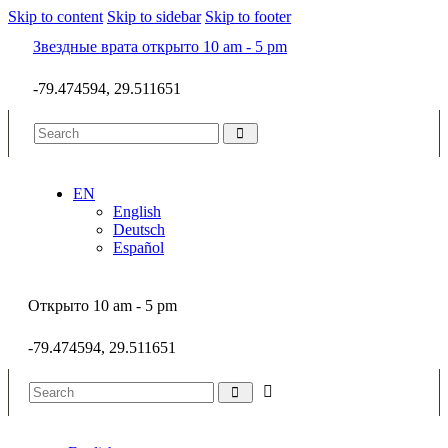
Skip to content
Skip to sidebar
Skip to footer
Звездные врата открыто 10 am - 5 pm
-79.474594, 29.511651
EN
English
Deutsch
Español
Открыто 10 am - 5 pm
-79.474594, 29.511651