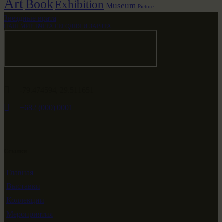
Art
Book
Exhibition
Museum
Picture
Звездные врата
НАШ МИР ВЧЕРА СЕГОДНЯ И ЗАВТРА
-79.474594, 29.511651
+682 (000) 0001
Ссылки
Главная
Выставки
Коллекции
Мероприятия