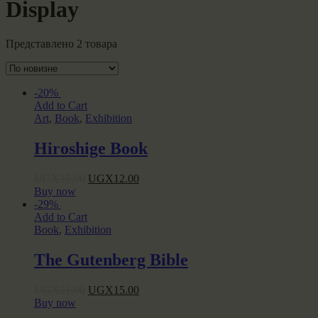
Display
Представлено 2 товара
-20%
Add to Cart
Art
,
Book
,
Exhibition
Hiroshige Book
Original
Current
UGX
15.00
UGX
12.00
price
price
Buy now
was:
is:
-29%
UGX15.00.
UGX12.00.
Add to Cart
Book
,
Exhibition
The Gutenberg Bible
Original
Current
UGX
21.00
UGX
15.00
price
price
Buy now
was:
is: