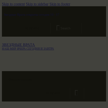
Skip to content
Skip to sidebar
Skip to footer
Звездные Врата открыты сегодня 10 - 17
76.185474
ЗВЕЗДНЫЕ ВРАТА
НАШ МИР ВЧЕРА СЕГОДНЯ И ЗАВТРА
Открыто сегодня
76.185474