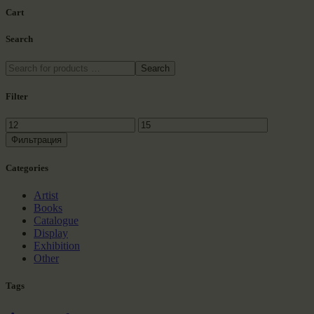
UGX21.00.
UGX15.00.
Cart
Search
Search
Filter
Минимальная
Максимальная
цена
цена
Фильтрация
Сategories
Artist
Books
Catalogue
Display
Exhibition
Other
Tags