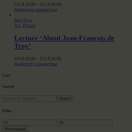
chosen
UGX
10.00
–
UGX
30.00
on
This
Выберите параметры
the
product
product
has
Buy Now
page
multiple
Art
,
Picture
variants.
The
Lecture ‘About Jean-François de
options
Troy’
may
be
chosen
UGX
10.00
–
UGX
30.00
on
This
Выберите параметры
the
product
product
has
Cart
page
multiple
variants.
Search
The
options
Search
may
be
Filter
chosen
on
Минимальная
Максимальная
the
цена
цена
product
Фильтрация