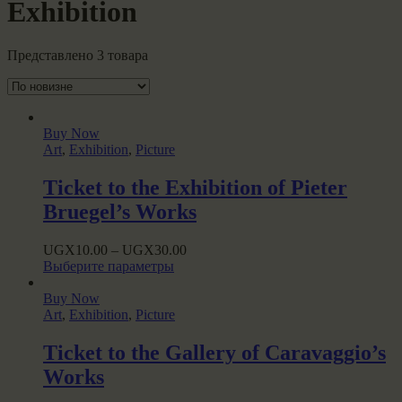
Exhibition
Представлено 3 товара
Buy Now
Art
,
Exhibition
,
Picture
Ticket to the Exhibition of Pieter
Bruegel’s Works
UGX
10.00
–
UGX
30.00
This
Выберите параметры
product
has
Buy Now
multiple
Art
,
Exhibition
,
Picture
variants.
The
Ticket to the Gallery of Caravaggio’s
options
Works
may
be