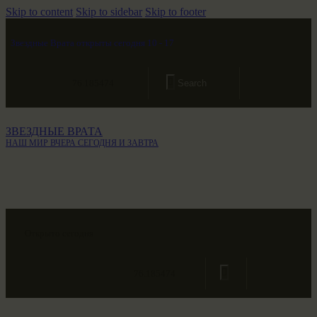
Skip to content
Skip to sidebar
Skip to footer
Звездные Врата открыты сегодня 10 - 17
76.185474
ЗВЕЗДНЫЕ ВРАТА
НАШ МИР ВЧЕРА СЕГОДНЯ И ЗАВТРА
Открыто сегодня
76.185474