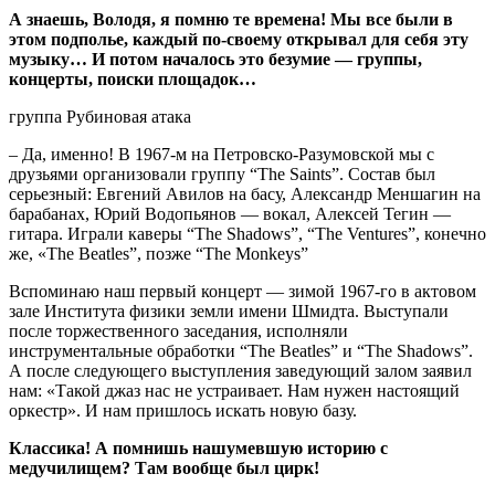
А знаешь, Володя, я помню те времена! Мы все были в
этом подполье, каждый по-своему открывал для себя эту
музыку… И потом началось это безумие — группы,
концерты, поиски площадок…
группа Рубиновая атака
– Да, именно! В 1967-м на Петровско-Разумовской мы с
друзьями организовали группу “The Saints”. Состав был
серьезный: Евгений Авилов на басу, Александр Меншагин на
барабанах, Юрий Водопьянов — вокал, Алексей Тегин —
гитара. Играли каверы “The Shadows”, “The Ventures”, конечно
же, «The Beatles”, позже “The Monkeys”
Вспоминаю наш первый концерт — зимой 1967-го в актовом
зале Института физики земли имени Шмидта. Выступали
после торжественного заседания, исполняли
инструментальные обработки “The Beatles” и “The Shadows”.
А после следующего выступления заведующий залом заявил
нам: «Такой джаз нас не устраивает. Нам нужен настоящий
оркестр». И нам пришлось искать новую базу.
Классика! А помнишь нашумевшую историю с
медучилищем? Там вообще был цирк!