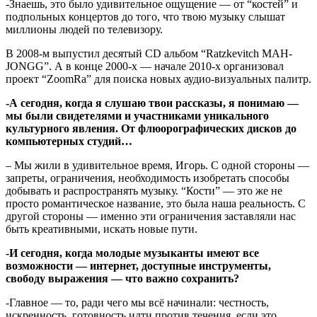
-Знаешь, это было удивительное ощущение — от “костей” и
подпольных концертов до того, что твою музыку слышат
миллионы людей по телевизору.
В 2008-м выпустил десятый CD альбом “Ratzkevitch MAH-
JONGG”. А в конце 2000-х — начале 2010-х организовал
проект “ZoomRa” для поиска новых аудио-визуальных палитр.
-А сегодня, когда я слушаю твои рассказы, я понимаю —
мы были свидетелями и участниками уникального
культурного явления. От флюорографических дисков до
компьютерных студий…
– Мы жили в удивительное время, Игорь. С одной стороны —
запреты, ограничения, необходимость изобретать способы
добывать и распространять музыку. “Кости” — это же не
просто романтическое название, это была наша реальность. С
другой стороны — именно эти ограничения заставляли нас
быть креативными, искать новые пути.
-И сегодня, когда молодые музыканты имеют все
возможности — интернет, доступные инструменты,
свободу выражения — что важно сохранить?
-Главное — то, ради чего мы всё начинали: честность,
искренность, готовность идти против течения, если это