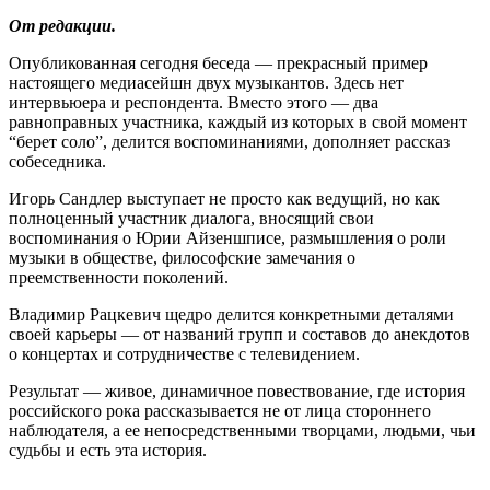
От редакции.
Опубликованная сегодня беседа — прекрасный пример
настоящего медиасейшн двух музыкантов. Здесь нет
интервьюера и респондента. Вместо этого — два
равноправных участника, каждый из которых в свой момент
“берет соло”, делится воспоминаниями, дополняет рассказ
собеседника.
Игорь Сандлер выступает не просто как ведущий, но как
полноценный участник диалога, вносящий свои
воспоминания о Юрии Айзеншписе, размышления о роли
музыки в обществе, философские замечания о
преемственности поколений.
Владимир Рацкевич щедро делится конкретными деталями
своей карьеры — от названий групп и составов до анекдотов
о концертах и сотрудничестве с телевидением.
Результат — живое, динамичное повествование, где история
российского рока рассказывается не от лица стороннего
наблюдателя, а ее непосредственными творцами, людьми, чьи
судьбы и есть эта история.