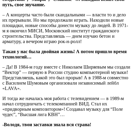
путь, свое звучание.
– А концерты часто были скандальными — власти то и дело
их прерывали. Но мы продолжали играть. Находили новые
площадки, новые способы донести музыку до людей. В 1971-
м я окончил МИСИ, Московский институт гражданского
строительства. Представляешь — днем изучаю бетон и
арматуру, а вечером играю рок-н-ролл!
Такая у нас была двойная жизнь! А потом пришло время
технологий…
– Да! В 1984-м году вместе с Николаем Ширяевым мы создали
“Вектор” — первую в России студию компьютерной музыки!
Представляешь, какой это был прорыв! А в 1988-м совместно
с Василием Шумовым организовали независимый лейбл
«LAVA».
И тогда же началась моя работа с телевидением — в 1989-м
начал сотрудничать с телекомпанией ВИД. Стал их
«придворным композитором»! Создавал музыку для “Поле
чудес”, “Высшая лига КВН”…
-Володя, твои заставки знала вся страна!