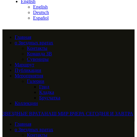
English
English
Deutsch
Español
Главная
о Звездных вратах
Контакты
Команда ЗВ
Сувениры
Маршрут
Публикации
Мероприятия
Галерии
Грид
Кладка
Брусчатка
Коллекции
ЗВЕЗДНЫЕ ВРАТА
НАШ МИР ВЧЕРА СЕГОДНЯ И ЗАВТРА
Главная
о Звездных вратах
Контакты