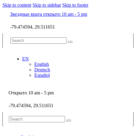
Skip to content
Skip to sidebar
Skip to footer
Звездные врата открыто 10 am - 5 pm
-79.474594, 29.511651
EN
English
Deutsch
Español
Открыто 10 am - 5 pm
-79.474594, 29.511651