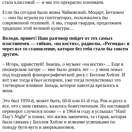
стала классикой — и мы это прекрасно понимаем.
Если бы сегодня были живы Чайковский, Моцарт, Бетховен
— они бы играли на синтезаторах, пользовались бы
современной техникой. А мы, старая гвардия, продолжаем
традиции этой великой культуры…
Володя, привет! Наш разговор пойдет от тех самых
пластиночек — гибких, «на костях», радиолы, «Регонды» и
через все то становление, которое без тебя стало бы совсем
другим.
– Игорь, здравствуй! Знаешь, о музыке «на костях»… Еще в
пионерском лагере — мне было девять лет — у меня лежал
под подушкой флюорографический диск с Биллом Хейли. И
вот уже тогда я был испорчен, уже тогда почувствовал это
тлетворное влияние Запада, которое навсегда врезалось в
меня.
Это был 1959-й, может быть, 60-й или 61-й год. Рок-н-ролл и
все, что с ним связано, казалось божественным. Но настоящий
переворот случился позже — в 1964-м году я услышал “Hard
Day’s Night” и понял, что жизнь закончена, та старая, которая
была связана с Биллом Хейли и всякими усмешками по
поводу буги-вуги и американизмов.