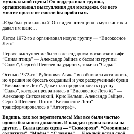
музыкальной сцены! Он поддерживал группы,
организовывал выступления для молодежи, без него
многие просто не смогли бы пробиться.
-Юра был уникальный! Он видел потенциал в музыкантах и
давал им шанс…
Летом 1972-го я организовал новую группу — “Високосное
Лето”.
Первое выступление было в легендарном московском кафе
“Синяя птица” — Александр Зайцев с басом из группы
“Садко”, Сергей Шевелев на ударных, тоже из “Садко”.
Осенью 1972-го “Рубиновая Атака” возобновила активность,
но я решил не бросать созданный и уже раскрученный бренд
“Високосное Лето”. Даже стал продюсировать группу
“Садко”, которая превратилась в “Високосное Лето #2” —
Александр Ситковецкий, Крис Кельми, Александр Зайцев,
Сергей Шевелев. Потом “Високосное Лето”
трансформировалось в “Автограф».
Видишь, как все переплеталось! Мы все были частью
одного большого движения. И каждая группа влияла на
другие… Была целая сцена — “Скоморохи”, “Оловянные
солдатики”, “Мифы”, “Славяне” … Каждый искал свой