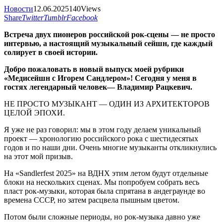
Новости
12.06.2025
140
Views
Share
Twitter
Tumblr
Facebook
Встреча двух пионеров российской рок-сцены — не просто
интервью, а настоящий музыкальный сейшн, где каждый
солирует в своей истории.
Добро пожаловать в новый выпуск моей рубрики
«Медисейшн с Игорем Сандлером»! Сегодня у меня в
гостях легендарный человек— Владимир Рацкевич.
НЕ ПРОСТО МУЗЫКАНТ — ОДИН ИЗ АРХИТЕКТОРОВ
ЦЕЛОЙ ЭПОХИ.
Я уже не раз говорил: мы в этом году делаем уникальный
проект — хронологию российского рока с шестидесятых
годов и по наши дни. Очень многие музыканты откликнулись
на этот мой призыв.
На «Sandlerfest 2025» на ВДНХ этим летом будут отдельные
блоки на нескольких сценах. Мы попробуем собрать весь
пласт рок-музыки, которая была спрятана в андеграунде во
времена СССР, но затем расцвела пышным цветом.
Потом были сложные периоды, но рок-музыка давно уже