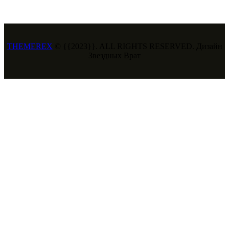
THEMEREX
© {{2023}}. ALL RIGHTS RESERVED. Дизайн
Звездных Врат