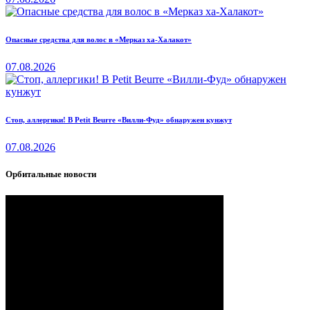
Опасные средства для волос в «Мерказ ха-Халакот»
07.08.2026
Стоп, аллергики! В Petit Beurre «Вилли-Фуд» обнаружен кунжут
07.08.2026
Орбитальные новости