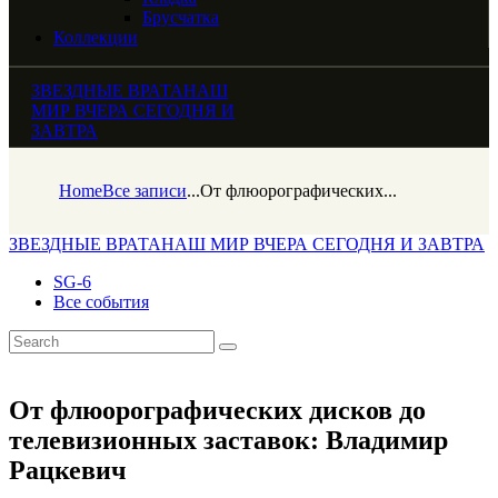
Брусчатка
Коллекции
ЗВЕЗДНЫЕ ВРАТА
НАШ
МИР ВЧЕРА СЕГОДНЯ И
ЗАВТРА
Home
Все записи
...
От флюорографических...
ЗВЕЗДНЫЕ ВРАТА
НАШ МИР ВЧЕРА СЕГОДНЯ И ЗАВТРА
SG-6
Все события
От флюорографических дисков до
телевизионных заставок: Владимир
Рацкевич