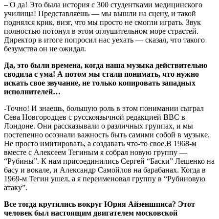
– О да! Это была история с 300 студентками медицинского
училища! Представляешь — мы вышли на сцену, и такой
поднялся крик, визг, что мы просто не смогли играть. Звук
полностью потонул в этом оглушительном море страстей.
Директор в итоге попросил нас уехать — сказал, что такого
безумства он не ожидал.
Да, это были времена, когда наша музыка действительно
сводила с ума! А потом мы стали понимать, что нужно
искать свое звучание, не только копировать западных
исполнителей…
-Точно! И знаешь, большую роль в этом понимании сыграл
Сева Новгородцев с русскоязычной редакцией BBC в
Лондоне. Они рассказывали о различных группах, и мы
постепенно осознали важность быть самими собой в музыке.
Не просто имитировать, а создавать что-то свое.В 1968-м
вместе с Алексеем Тегиным я собрал новую группу —
“Рубины”. К нам присоединились Сергей “Баски” Лешенко на
басу и вокале, и Александр Самойлов на барабанах. Когда в
1969-м Тегин ушел, а я переименовал группу в “Рубиновую
атаку”.
Все тогда крутились вокруг Юрия Айзеншписа? Этот
человек был настоящим двигателем московской