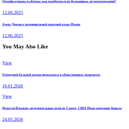
Навигация
Previous
Онлайн-отзывы и обзоры: как разобраться не фальшивые ли рекомендации?
post:
по
12.06.2025
записям
Next
Алекс Дроми о потенциальной ракетной атаке Ирана
post:
12.06.2025
You May Also Like
View
Очередной больной корью прокатился в общественном транспорте
16.01.2026
View
Новости Израиля: подозрительные цели на Севере, США-Иран ожидание финала
24.05.2026