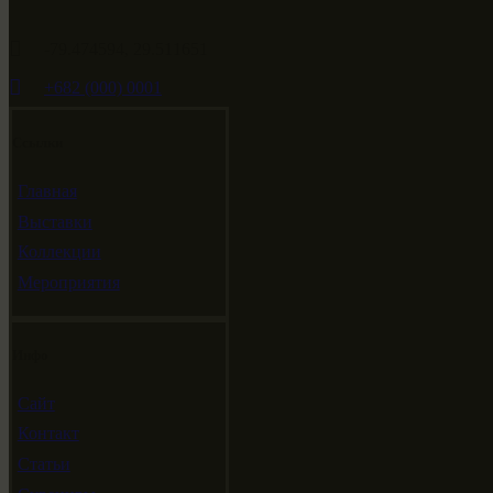
-79.474594, 29.511651
+682 (000) 0001
Ссылки
Главная
Выставки
Коллекции
Мероприятия
Инфо
Сайт
Контакт
Статьи