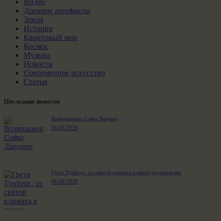
Видео
Древние артефакты
Земля
История
Квантовый мир
Космос
Музыка
Новости
Современное искусство
Статьи
Последние новости
Возвращение Софы Ландвер
06.08.2026
Грета Тунберг: от святой климата к иконе радикализма
06.08.2026