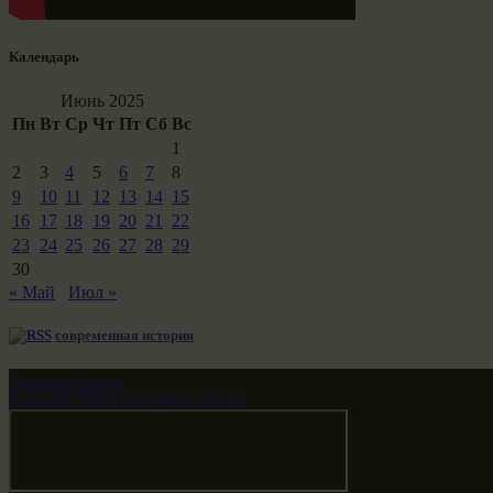
Календарь
Июнь 2025
Пн
Вт
Ср
Чт
Пт
Сб
Вс
1
2
3
4
5
6
7
8
9
10
11
12
13
14
15
16
17
18
19
20
21
22
23
24
25
26
27
28
29
30
« Май
Июл »
современная история
Звездные врата
НАШ МИР ВЧЕРА СЕГОДНЯ И ЗАВТРА