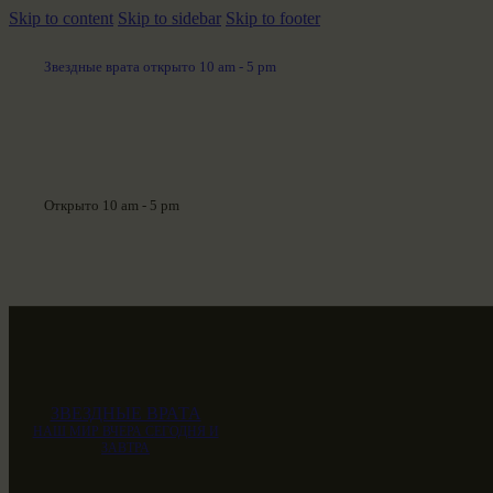
Skip to content
Skip to sidebar
Skip to footer
Звездные врата открыто 10 am - 5 pm
Открыто 10 am - 5 pm
ЗВЕЗДНЫЕ ВРАТА
НАШ МИР ВЧЕРА СЕГОДНЯ И
ЗАВТРА