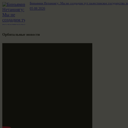
Биньямин Нетаниягу: Мы не создадим тут палестинское государство т
05.08.2026
Орбитальные новости