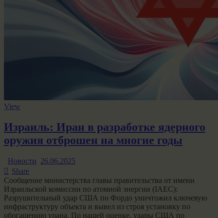
View
Израиль: Иран в разработке ядерного
оружия отброшен на многие годы
Новости
26.06.2025
Share
Сообщение министерства главы правительства от имени
Израильской комиссии по атомной энергии (IAEC):
Разрушительный удар США по Фордо уничтожил ключевую
инфраструктуру объекта и вывел из строя установку по
обогащению урана. По нашей оценке, удары США по