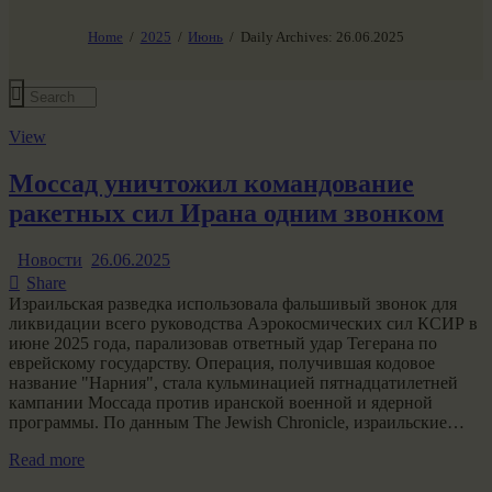
НАШ МИР ВЧЕРА СЕГОДНЯ И ЗАВТРА
SG-6
Home
2025
Июнь
Daily Archives: 26.06.2025
Все события
View
Моссад уничтожил командование
ракетных сил Ирана одним звонком
Новости
26.06.2025
Share
Израильская разведка использовала фальшивый звонок для
ликвидации всего руководства Аэрокосмических сил КСИР в
июне 2025 года, парализовав ответный удар Тегерана по
еврейскому государству. Операция, получившая кодовое
название "Нарния", стала кульминацией пятнадцатилетней
кампании Моссада против иранской военной и ядерной
программы. По данным The Jewish Chronicle, израильские…
Read more