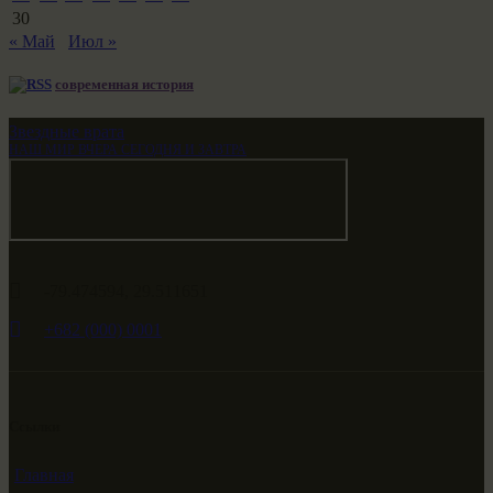
30
« Май
Июл »
современная история
Звездные врата
НАШ МИР ВЧЕРА СЕГОДНЯ И ЗАВТРА
-79.474594, 29.511651
+682 (000) 0001
Ссылки
Главная