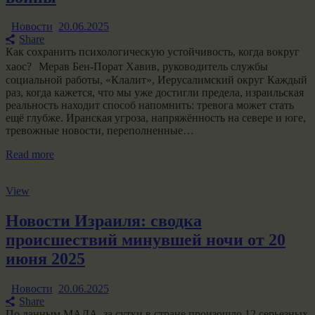
Новости
20.06.2025
Share
Как сохранить психологическую устойчивость, когда вокруг
хаос? Мерав Бен-Порат Хавив, руководитель службы
социальной работы, «Клалит», Иерусалимский округ Каждый
раз, когда кажется, что мы уже достигли предела, израильская
реальность находит способ напомнить: тревога может стать
ещё глубже. Иранская угроза, напряжённость на севере и юге,
тревожные новости, переполненные…
Read more
View
Новости Израиля: сводка
происшествий минувшей ночи от 20
июня 2025
Новости
20.06.2025
Share
По данным МАДА, за сутки в стране произошло 12 серьезных