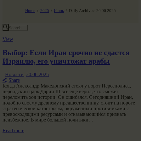
НАШ МИР ВЧЕРА СЕГОДНЯ И ЗАВТРА
SG-6
Home
2025
Июнь
Daily Archives: 20.06.2025
Все события
View
Выбор: Если Иран срочно не сдастся
Израилю, его уничтожат арабы
Новости
20.06.2025
Share
Когда Александр Македонский стоял у ворот Персеполиса,
персидский царь Дарий III всё ещё верил, что сможет
переломить ход истории. Он ошибался. Сегодняшний Иран,
подобно своему древнему предшественнику, стоит на пороге
стратегической катастрофы, окружённый противниками с
превосходящими ресурсами и отказывающийся признать
неизбежное. В мире большой политики…
Read more