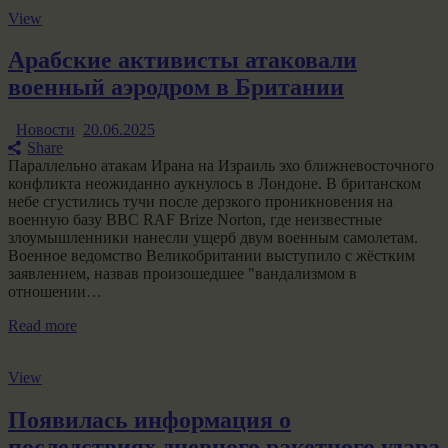
View
Арабские активисты атаковали
военный аэродром в Британии
Новости
20.06.2025
Share
Параллельно атакам Ирана на Израиль эхо ближневосточного
конфликта неожиданно аукнулось в Лондоне. В британском
небе сгустились тучи после дерзкого проникновения на
военную базу ВВС RAF Brize Norton, где неизвестные
злоумышленники нанесли ущерб двум военным самолетам.
Военное ведомство Великобритании выступило с жёстким
заявлением, назвав произошедшее "вандализмом в
отношении…
Read more
View
Появилась информация о
последствиях дневного ракетного удара