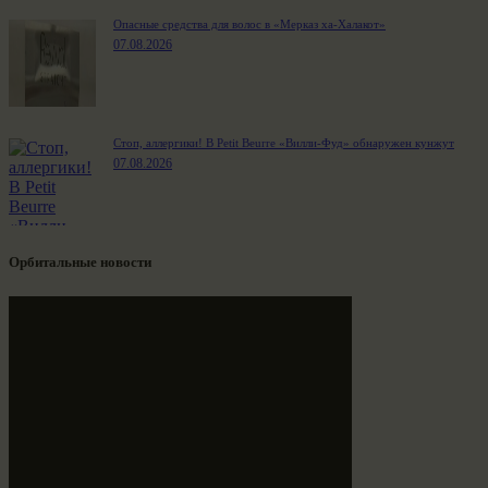
Опасные средства для волос в «Мерказ ха-Халакот»
07.08.2026
Стоп, аллергики! В Petit Beurre «Вилли-Фуд» обнаружен кунжут
07.08.2026
Орбитальные новости