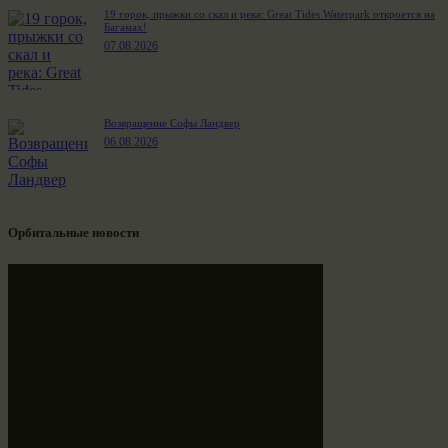
19 горок, прыжки со скал и река: Great Tides Waterpark откроется на
Багамах!
07.08.2026
Возвращение Софы Ландвер
06.08.2026
Орбитальные новости