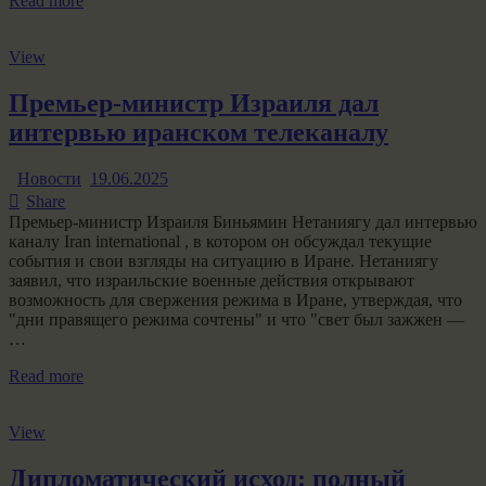
Read more
View
Премьер-министр Израиля дал
интервью иранском телеканалу
Новости
19.06.2025
Share
Премьер-министр Израиля Биньямин Нетаниягу дал интервью
каналу Iran international , в котором он обсуждал текущие
события и свои взгляды на ситуацию в Иране. Нетаниягу
заявил, что израильские военные действия открывают
возможность для свержения режима в Иране, утверждая, что
"дни правящего режима сочтены" и что "свет был зажжен —
…
Read more
View
Дипломатический исход: полный