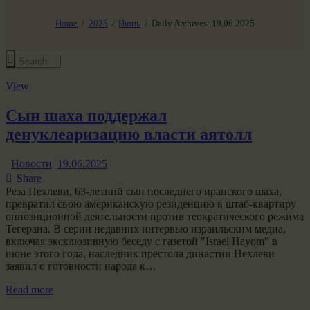
НАШ МИР ВЧЕРА СЕГОДНЯ И ЗАВТРА
SG-6
Home
2025
Июнь
Daily Archives: 19.06.2025
Все события
View
Сын шаха поддержал
денуклеаризацию власти аятолл
Новости
19.06.2025
Share
Реза Пехлеви, 63-летний сын последнего иранского шаха,
превратил свою американскую резиденцию в штаб-квартиру
оппозиционной деятельности против теократического режима
Тегерана. В серии недавних интервью израильским медиа,
включая эксклюзивную беседу с газетой "Israel Hayom" в
июне этого года, наследник престола династии Пехлеви
заявил о готовности народа к…
Read more