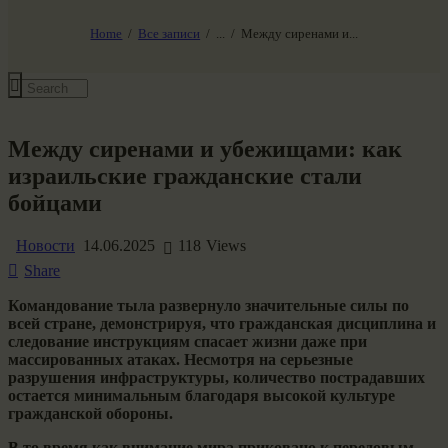
НАШ МИР ВЧЕРА СЕГОДНЯ И ЗАВТРА
SG-6
Home
Все записи
...
Между сиренами и...
Все события
Между сиренами и убежищами: как
израильские гражданские стали
бойцами
Новости
14.06.2025
118
Views
Share
Командование тыла развернуло значительные силы по
всей стране, демонстрируя, что гражданская дисциплина и
следование инструкциям спасает жизни даже при
массированных атаках. Несмотря на серьезные
разрушения инфраструктуры, количество пострадавших
остается минимальным благодаря высокой культуре
гражданской обороны.
В то время как внимание мира приковано к передовым