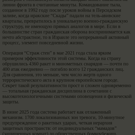
линии фронта в считанные минуты. Командование тыла,
созданное в 1992 году после уроков войны в Персидском
заливе, когда иракские “Скады” падали на тель-авивские
кварталы, превратилось в уникальную военно-гражданскую
структуру, не имеющую прямых аналогов в мире. Если в
большинстве стран гражданская оборона воспринимается как
нечто абстрактное, то в Израиле это непрерывный активный
процесс, элемент повседневной жизни.
Операция “Страж стен” в мае 2021 года стала ярким
примером эффективности этой системы. Когда на страну
обрушились 4360 ракет и минометных снарядов — почти по
400 атак ежедневно — погибло всего 12 гражданских лиц.
Для сравнения, это меньше, чем число жертв одного
террористического акта в крупном европейском городе.
Секрет такой результативности прост и сложен одновременно
— тотальная гражданская дисциплина в сочетании с
высокотехнологичными системами оповещения и физической
защиты.
В июне 2025 года система работает как отлаженный
механизм. 1700 локализованных зон тревоги, 10-минутное
предупреждение о ракетных ударах, четкая иерархия
защитных пространств: от индивидуальных “мамадов”
(защищенных комнат) до общественных бомкоубежищ.