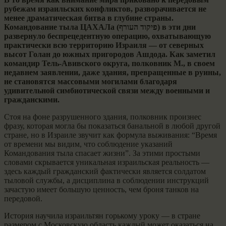
рубежам израильских конфликтов, разворачивается не
менее драматическая битва в глубине страны.
Командование тыла ЦАХАЛа (פיקוד העורף) в эти дни
развернуло беспрецедентную операцию, охватывающую
практически всю территорию Израиля — от северных
высот Голан до южных пригородов Ашдода. Как заметил
командир Тель-Авивского округа, полковник М., в своем
недавнем заявлении, даже здания, превращенные в руины,
не становятся массовыми могилами благодаря
удивительной симбиотической связи между военными и
гражданскими.
Стоя на фоне разрушенного здания, полковник произнес
фразу, которая могла бы показаться банальной в любой другой
стране, но в Израиле звучит как формула выживания: “Время
от времени мы видим, что соблюдение указаний
Командования тыла спасает жизни”. За этими простыми
словами скрывается уникальная израильская реальность —
здесь каждый гражданский фактически является солдатом
тыловой службы, а дисциплина в соблюдении инструкций
зачастую имеет большую ценность, чем броня танков на
передовой.
История научила израильтян горькому уроку — в стране
размером с Московскую область каждый может оказаться на