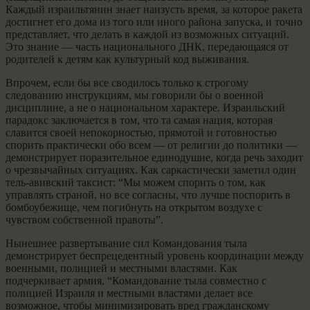
Каждый израильтянин знает наизусть время, за которое ракета
достигнет его дома из того или иного района запуска, и точно
представляет, что делать в каждой из возможных ситуаций.
Это знание — часть национального ДНК, передающаяся от
родителей к детям как культурный код выживания.
Впрочем, если бы все сводилось только к строгому
следованию инструкциям, мы говорили бы о военной
дисциплине, а не о национальном характере. Израильский
парадокс заключается в том, что та самая нация, которая
славится своей непокорностью, прямотой и готовностью
спорить практически обо всем — от религии до политики —
демонстрирует поразительное единодушие, когда речь заходит
о чрезвычайных ситуациях. Как саркастически заметил один
тель-авивский таксист: “Мы можем спорить о том, как
управлять страной, но все согласны, что лучше поспорить в
бомбоубежище, чем погибнуть на открытом воздухе с
чувством собственной правоты”.
Нынешнее развертывание сил Командования тыла
демонстрирует беспрецедентный уровень координации между
военными, полицией и местными властями. Как
подчеркивает армия, “Командование тыла совместно с
полицией Израиля и местными властями делает все
возможное, чтобы минимизировать вред гражданскому