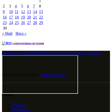
1
2
3
4
5
6
7
8
9
10
11
12
13
14
15
16
17
18
19
20
21
22
23
24
25
26
27
28
29
30
« Май
Июл »
современная история
Звездные врата
НАШ МИР ВЧЕРА СЕГОДНЯ И ЗАВТРА
-79.474594, 29.511651
+682 (000) 0001
Ссылки
Главная
Выставки