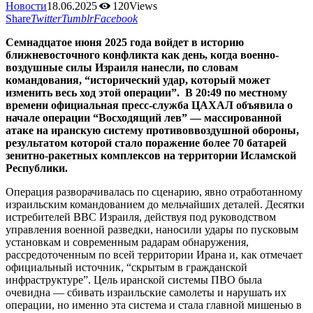
Новости
18.06.2025
120
Views
Share
Twitter
Tumblr
Facebook
Семнадцатое июня 2025 года войдет в историю
ближневосточного конфликта как день, когда военно-
воздушные силы Израиля нанесли, по словам
командования, “исторический удар, который может
изменить весь ход этой операции”. В 20:49 по местному
времени официальная пресс-служба ЦАХАЛ объявила о
начале операции “Восходящий лев” — массированной
атаке на иранскую систему противоввоздушной обороны,
результатом которой стало поражение более 70 батарей
зенитно-ракетных комплексов на территории Исламской
Республики.
Операция разворачивалась по сценарию, явно отработанному
израильским командованием до мельчайших деталей. Десятки
истребителей ВВС Израиля, действуя под руководством
управления военной разведки, наносили удары по пусковым
установкам и современным радарам обнаружения,
рассредоточенным по всей территории Ирана и, как отмечает
официальный источник, “скрытым в гражданской
инфраструктуре”. Цель иранской системы ПВО была
очевидна — сбивать израильские самолеты и нарушать их
операции, но именно эта система и стала главной мишенью в