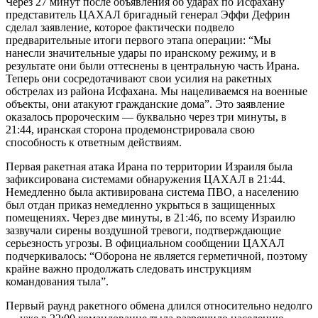
Через 27 минут после объявления об ударах по Исфахану
представитель ЦАХАЛ бригадный генерал Эффи Дефрин
сделал заявление, которое фактически подвело
предварительные итоги первого этапа операции: “Мы
нанесли значительные удары по иранскому режиму, и в
результате они были оттеснены в центральную часть Ирана.
Теперь они сосредотачивают свои усилия на ракетных
обстрелах из района Исфахана. Мы нацеливаемся на военные
объекты, они атакуют гражданские дома”. Это заявление
оказалось пророческим — буквально через три минуты, в
21:44, иранская сторона продемонстрировала свою
способность к ответным действиям.
Первая ракетная атака Ирана по территории Израиля была
зафиксирована системами обнаружения ЦАХАЛ в 21:44.
Немедленно была активирована система ПВО, а населению
был отдан приказ немедленно укрыться в защищенных
помещениях. Через две минуты, в 21:46, по всему Израилю
зазвучали сирены воздушной тревоги, подтверждающие
серьезность угрозы. В официальном сообщении ЦАХАЛ
подчеркивалось: “Оборона не является герметичной, поэтому
крайне важно продолжать следовать инструкциям
командования тыла”.
Первый раунд ракетного обмена длился относительно недолго