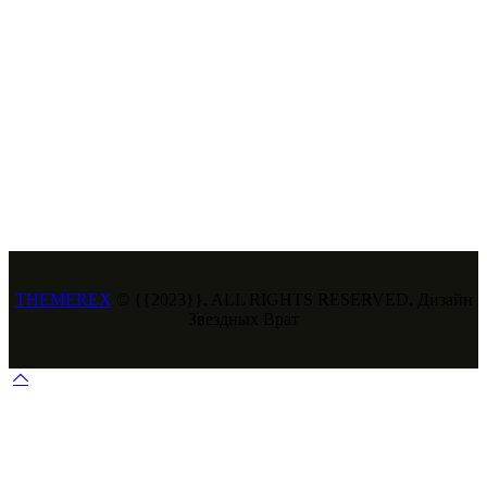
THEMEREX
© {{2023}}. ALL RIGHTS RESERVED. Дизайн
Звездных Врат