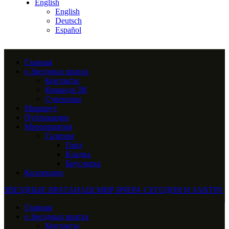
English
English
Deutsch
Español
Главная
о Звездных вратах
Контакты
Команда ЗВ
Сувениры
Маршрут
Публикации
Мероприятия
Галерии
Грид
Кладка
Брусчатка
Коллекции
ЗВЕЗДНЫЕ ВРАТА
НАШ МИР ВЧЕРА СЕГОДНЯ И ЗАВТРА
Главная
о Звездных вратах
Контакты