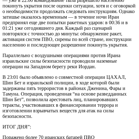
— уже в 22:00 командование тыла разрешило населению
покинуть укрытия после оценки ситуации, хотя и с оговоркой
о необходимости продолжать следовать инструкциям. Однако
затишье оказалось временным — в течение ночи Иран
предпринял еще две попытки ракетных ударов: в 00:36 и в
01:21 уже сегодняшнего дня. Каждый раз сценарий
повторялся с точностью до минуты: обнаружение ракет,
активация систем ПВО, сирены по всей стране, инструкции
населению и последующее разрешение покинуть укрытия.
Параллельно с воздушными операциями против Ирана
израильские силы безопасности проводили наземные
операции на Западном берегу реки Иордан.
В 23:01 было объявлено о совместной операции ЦАХАЛ,
Шин Бет и израильской полиции, в ходе которой были
задержаны пять террористов в районах Дженина, Фары и
Тамуна. Операция, проведенная “на основе разведданных
Шин Бет”, позволила арестовать лиц, планировавших
теракты, участвовавших в финансировании террора и
изготовлении взрывчатых веществ для атак на силы
безопасности.
ИТОГ ДНЯ”:
Поражено более 70 иранских батарей ПВО