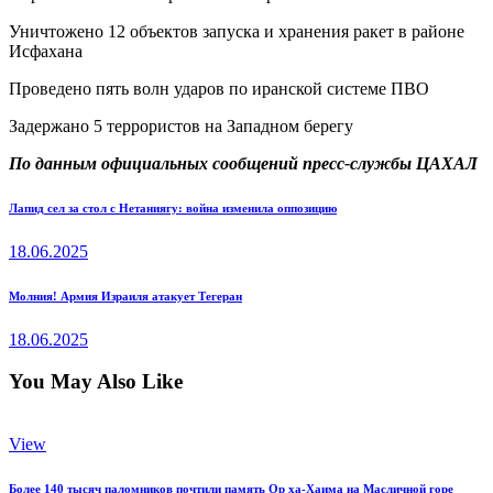
Уничтожено 12 объектов запуска и хранения ракет в районе
Исфахана
Проведено пять волн ударов по иранской системе ПВО
Задержано 5 террористов на Западном берегу
По данным официальных сообщений пресс-службы ЦАХАЛ
Навигация
Previous
Лапид сел за стол с Нетаниягу: война изменила оппозицию
post:
по
18.06.2025
записям
Next
Молния! Армия Израиля атакует Тегеран
post:
18.06.2025
You May Also Like
View
Более 140 тысяч паломников почтили память Ор ха-Хаима на Масличной горе