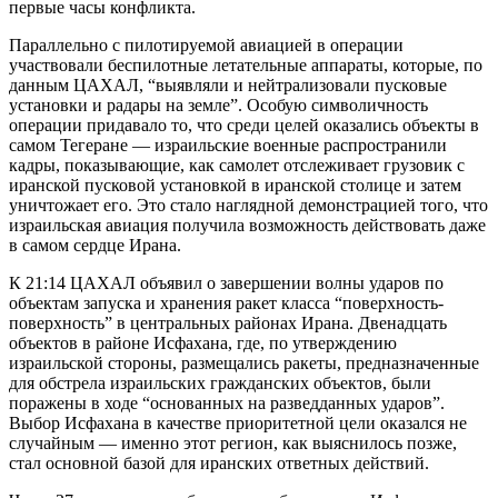
первые часы конфликта.
Параллельно с пилотируемой авиацией в операции
участвовали беспилотные летательные аппараты, которые, по
данным ЦАХАЛ, “выявляли и нейтрализовали пусковые
установки и радары на земле”. Особую символичность
операции придавало то, что среди целей оказались объекты в
самом Тегеране — израильские военные распространили
кадры, показывающие, как самолет отслеживает грузовик с
иранской пусковой установкой в иранской столице и затем
уничтожает его. Это стало наглядной демонстрацией того, что
израильская авиация получила возможность действовать даже
в самом сердце Ирана.
К 21:14 ЦАХАЛ объявил о завершении волны ударов по
объектам запуска и хранения ракет класса “поверхность-
поверхность” в центральных районах Ирана. Двенадцать
объектов в районе Исфахана, где, по утверждению
израильской стороны, размещались ракеты, предназначенные
для обстрела израильских гражданских объектов, были
поражены в ходе “основанных на разведданных ударов”.
Выбор Исфахана в качестве приоритетной цели оказался не
случайным — именно этот регион, как выяснилось позже,
стал основной базой для иранских ответных действий.