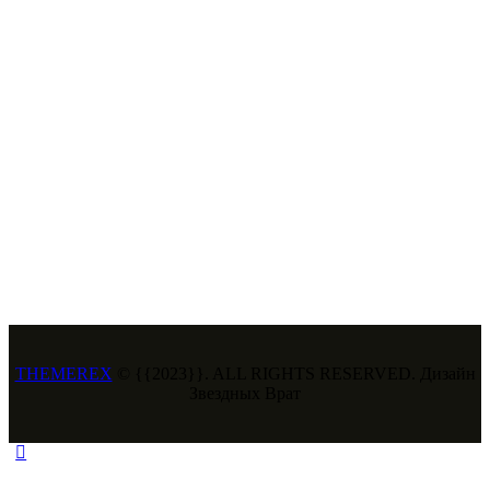
THEMEREX
© {{2023}}. ALL RIGHTS RESERVED. Дизайн
Звездных Врат