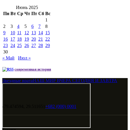
Июнь 2025
Пн
Вт
Ср
Чт
Пт
Сб
Вс
1
2
3
4
5
6
7
8
9
10
11
12
13
14
15
16
17
18
19
20
21
22
23
24
25
26
27
28
29
30
« Май
Июл »
современная история
Звездные врата
НАШ МИР ВЧЕРА СЕГОДНЯ И ЗАВТРА
-79.474594, 29.511651
+682 (000) 0001
Ссылки