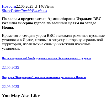
Новости
22.06.2025
146
Views
Share
Twitter
Tumblr
Facebook
По словам представителя Армии обороны Израиля: ВВС
уже начали серию ударов по военным целям на западе
Ирана.
Кроме того, сегодня утром ВВС атаковали ракетные пусковые
установки в Иране, готовые к запуску в сторону израильской
территории, израильские силы уничтожили пусковые
установки.
Навигация
Previous
После американской бомбардировки аятолла Хаменеи пропал с радаров
post:
по
22.06.2025
записям
Next
Операция “Возвращение”: три тела заложников доставили в Израиль
post:
22.06.2025
You May Also Like