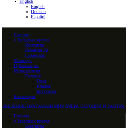
English
English
Deutsch
Español
Главная
о Звездных вратах
Контакты
Команда ЗВ
Сувениры
Маршрут
Публикации
Мероприятия
Галерии
Грид
Кладка
Брусчатка
Коллекции
ЗВЕЗДНЫЕ ВРАТА
НАШ МИР ВЧЕРА СЕГОДНЯ И ЗАВТРА
Главная
о Звездных вратах
Контакты