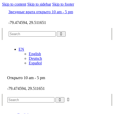
Skip to content
Skip to sidebar
Skip to footer
Звездные врата открыто 10 am - 5 pm
-79.474594, 29.511651
EN
English
Deutsch
Español
Открыто 10 am - 5 pm
-79.474594, 29.511651