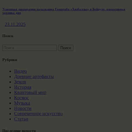
Успешная ликвидация начальника Генштаба «Хизбаллы» в Бейруте: оперативная
хроника дня
23.11.2025
Поиск
Найти:
Рубрики
Видео
Древние артефакты
Земля
История
Квантовый мир
Космос
Музыка
Новости
Современное искусство
Статьи
Последние новости