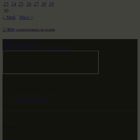
23
24
25
26
27
28
29
30
« Май
Июл »
современная история
Звездные врата
НАШ МИР ВЧЕРА СЕГОДНЯ И ЗАВТРА
-79.474594, 29.511651
+682 (000) 0001
Ссылки