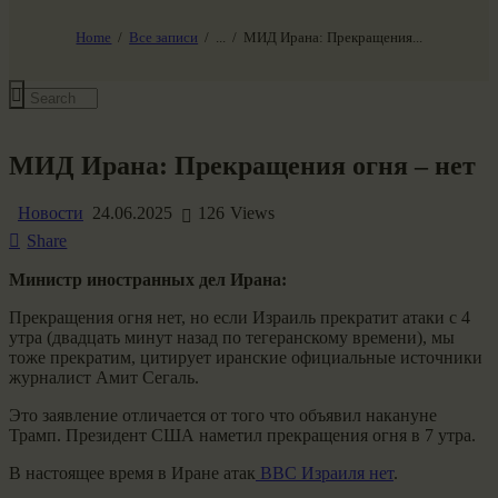
НАШ МИР ВЧЕРА СЕГОДНЯ И ЗАВТРА
SG-6
Home
Все записи
...
МИД Ирана: Прекращения...
Все события
МИД Ирана: Прекращения огня – нет
Новости
24.06.2025
126
Views
Share
Министр иностранных дел Ирана:
Прекращения огня нет, но если Израиль прекратит атаки с 4
утра (двадцать минут назад по тегеранскому времени), мы
тоже прекратим, цитирует иранские официальные источники
журналист Амит Сегаль.
Это заявление отличается от того что объявил накануне
Трамп. Президент США наметил прекращения огня в 7 утра.
В настоящее время в Иране атак
ВВС Израиля нет
.