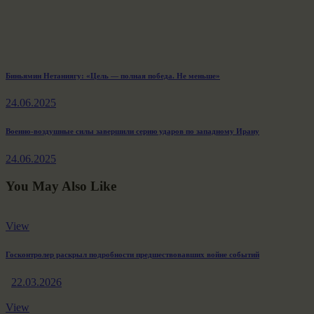
Навигация
Previous
Биньямин Нетаниягу: «Цель — полная победа. Не меньше»
post:
по
24.06.2025
записям
Next
Военно-воздушные силы завершили серию ударов по западному Ирану
post:
24.06.2025
You May Also Like
View
Госконтролер раскрыл подробности предшествовавших войне событий
22.03.2026
View